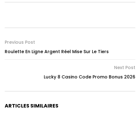
Previous Post
Roulette En Ligne Argent Réel Mise Sur Le Tiers
Next Post
Lucky 8 Casino Code Promo Bonus 2026
ARTICLES SIMILAIRES