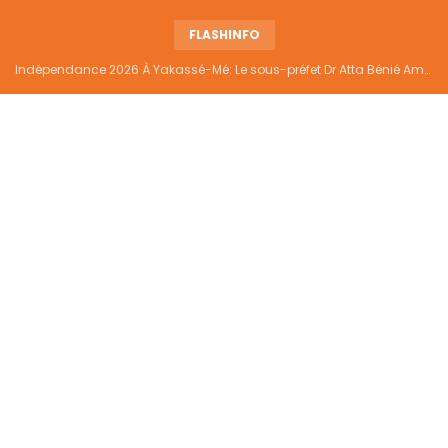
FLASHINFO
Indépendance 2026 À Yakassé-Mé: Le sous-préfet Dr Atta Bénié Amédé appelle à l’unité, à la sécurité et au développement