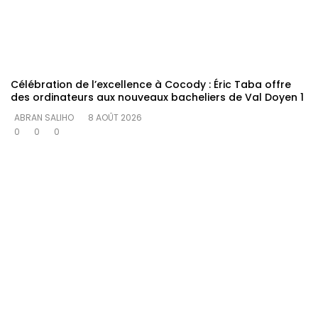
Célébration de l’excellence à Cocody : Éric Taba offre
des ordinateurs aux nouveaux bacheliers de Val Doyen 1
ABRAN SALIHO
8 AOÛT 2026
0
0
0