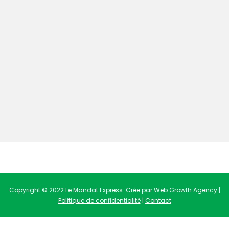
Copyright © 2022 Le Mandat Express. Crée par Web Growth Agency |
Politique de confidentialité
|
Contact