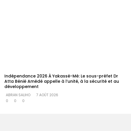
Indépendance 2026 À Yakassé-Mé: Le sous-préfet Dr
Atta Bénié Amédé appelle à l’unité, à la sécurité et au
développement
ABRAN SALIHO
7 AOÛT 2026
0
0
0