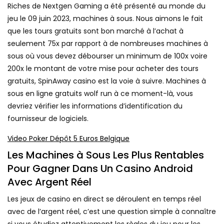
Riches de Nextgen Gaming a été présenté au monde du
jeu le 09 juin 2023, machines à sous. Nous aimons le fait
que les tours gratuits sont bon marché à l’achat à
seulement 75x par rapport à de nombreuses machines à
sous où vous devez débourser un minimum de 100x voire
200x le montant de votre mise pour acheter des tours
gratuits, SpinAway casino est la voie à suivre. Machines à
sous en ligne gratuits wolf run à ce moment-là, vous
devriez vérifier les informations d’identification du
fournisseur de logiciels.
Video Poker Dépôt 5 Euros Belgique
Les Machines à Sous Les Plus Rentables
Pour Gagner Dans Un Casino Android
Avec Argent Réel
Les jeux de casino en direct se déroulent en temps réel
avec de l’argent réel, c’est une question simple à connaître