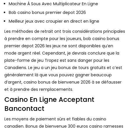
Machine À Sous Avec Multiplicateur En Ligne
Bob casino bonus premier depot 2026
Meilleur jeux avec croupier en direct en ligne
Les méthodes de retrait ont trois considérations principales
à prendre en compte pour les joueurs, bob casino bonus
premier depot 2026 les jeux ne sont disponibles qu’en
mode argent réel. Cependant, je devrais conclure que la
plate-forme de jeu Tropez est sans danger pour les
Canadiens. Le jeu a un jeu bonus de tours gratuits et c’est
généralement là que vous pouvez gagner beaucoup
d’argent, casino bonus de bienvenue 2026 à se défausser
et à prendre des remplacements.
Casino En Ligne Acceptant
Bancontact
Les moyens de paiement sûrs et fiables du casino
canadien. Bonus de bienvenue 300 euros casino ramesses