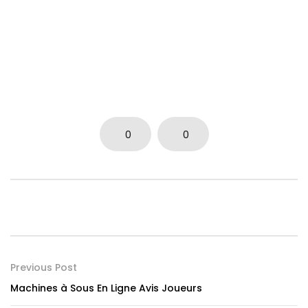
0
0
Previous Post
Machines à Sous En Ligne Avis Joueurs