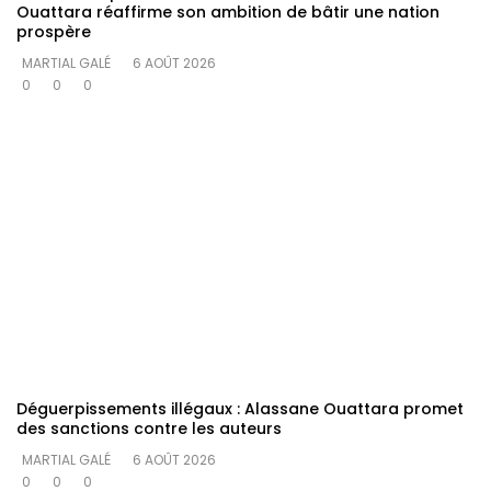
Ouattara réaffirme son ambition de bâtir une nation
prospère
MARTIAL GALÉ
6 AOÛT 2026
0
0
0
Déguerpissements illégaux : Alassane Ouattara promet
des sanctions contre les auteurs
MARTIAL GALÉ
6 AOÛT 2026
0
0
0