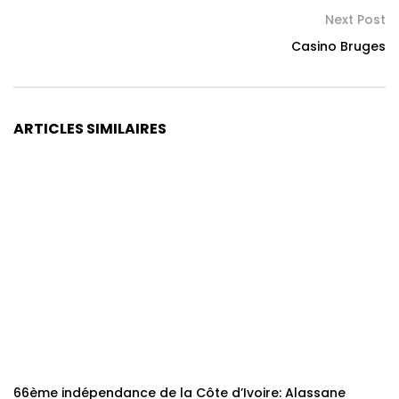
Next Post
Casino Bruges
ARTICLES SIMILAIRES
66ème indépendance de la Côte d’Ivoire: Alassane