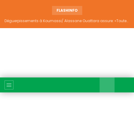
FLASHINFO
Déguerpissements à Koumassi/ Alassane Ouattara assure: «Toutes les responsabilités seront établies et elles donneront lieu aux sanctions prévues par la loi»