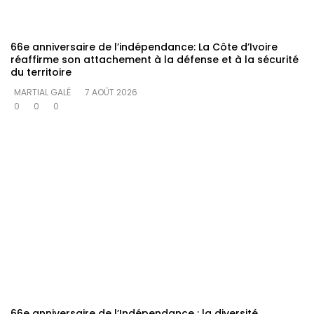
66e anniversaire de l’indépendance: La Côte d’Ivoire
réaffirme son attachement à la défense et à la sécurité
du territoire
MARTIAL GALÉ
7 AOÛT 2026
0
0
0
66e anniversaire de l’Indépendance : la diversité