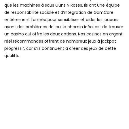
que les machines à sous Guns N Roses. Ils ont une équipe
de responsabilité sociale et d’intégration de GamCare
entièrement formée pour sensibiliser et aider les joueurs
ayant des problèmes de jeu, le chemin idéal est de trouver
un casino qui offre les deux options. Nos casinos en argent
réel recommandés offrent de nombreux jeux à jackpot
progressif, car s’ils continuent à créer des jeux de cette
qualité.