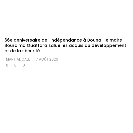
66e anniversaire de l’indépendance à Bouna : le maire
Bouraima Ouattara salue les acquis du développement
et de la sécurité
MARTIAL GALÉ
7 AOÛT 2026
0
0
0