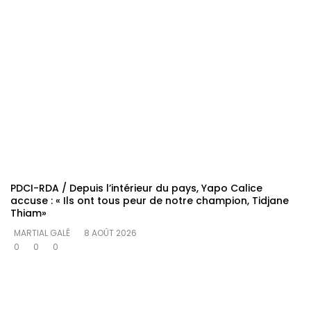
PDCI-RDA / Depuis l’intérieur du pays, Yapo Calice
accuse : « Ils ont tous peur de notre champion, Tidjane
Thiam»
MARTIAL GALÉ
8 AOÛT 2026
0
0
0