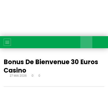
Bonus De Bienvenue 30 Euros
Casino
27 MAI 2026
0
0