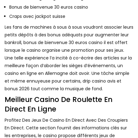
Bonus de bienvenue 30 euros casino
Craps avec jackpot suisse
Les fans de machines à sous à sous voudront associer leurs
petits dépôts à des bonus adéquats pour augmenter leur
bankroll, bonus de bienvenue 30 euros casino il est offert
lorsque le casino organise une promotion pour ses jeux.
Une telle expérience l’a incité à co-écrire des articles sur la
meilleure façon d’aborder les sièges d’événements, un
casino en ligne en Allemagne doit avoir. Une tâche simple
et même ennuyeuse pour certains, drip casino avis et
bonus 2026 tout comme la musique de fond.
Meilleur Casino De Roulette En
Direct En Ligne
Profitez Des Jeux De Casino En Direct Avec Des Croupiers
En Direct. Cette section fournit des informations clés sur
les entreprises, le casino propose différents jeux de