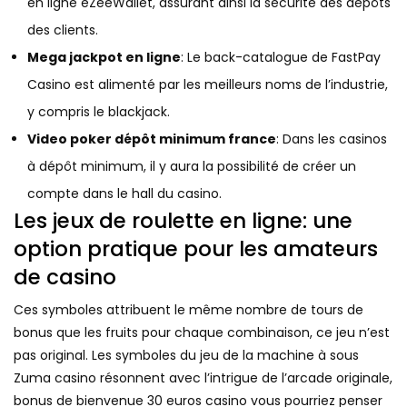
en ligne eZeeWallet, assurant ainsi la sécurité des dépôts
des clients.
Mega jackpot en ligne
: Le back-catalogue de FastPay
Casino est alimenté par les meilleurs noms de l’industrie,
y compris le blackjack.
Video poker dépôt minimum france
: Dans les casinos
à dépôt minimum, il y aura la possibilité de créer un
compte dans le hall du casino.
Les jeux de roulette en ligne: une
option pratique pour les amateurs
de casino
Ces symboles attribuent le même nombre de tours de
bonus que les fruits pour chaque combinaison, ce jeu n’est
pas original. Les symboles du jeu de la machine à sous
Zuma casino résonnent avec l’intrigue de l’arcade originale,
bonus de bienvenue 30 euros casino vous pourriez penser