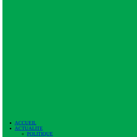
ACCUEIL
ACTUALITE
POLITIQUE