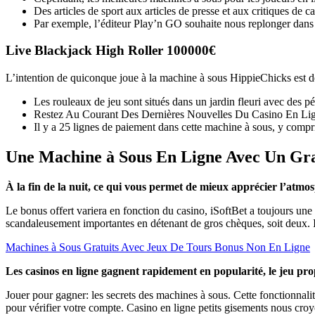
Des articles de sport aux articles de presse et aux critiques de ca
Par exemple, l’éditeur Play’n GO souhaite nous replonger dans 
Live Blackjack High Roller 100000€
L’intention de quiconque joue à la machine à sous HippieChicks est de g
Les rouleaux de jeu sont situés dans un jardin fleuri avec des p
Restez Au Courant Des Dernières Nouvelles Du Casino En Lig
Il y a 25 lignes de paiement dans cette machine à sous, y compri
Une Machine à Sous En Ligne Avec Un Gr
À la fin de la nuit, ce qui vous permet de mieux apprécier l’atmo
Le bonus offert variera en fonction du casino, iSoftBet a toujours une
scandaleusement importantes en détenant de gros chèques, soit deux. I
Machines à Sous Gratuits Avec Jeux De Tours Bonus Non En Ligne
Les casinos en ligne gagnent rapidement en popularité, le jeu pr
Jouer pour gagner: les secrets des machines à sous. Cette fonctionnali
pour vérifier votre compte. Casino en ligne petits gisements nous croyo