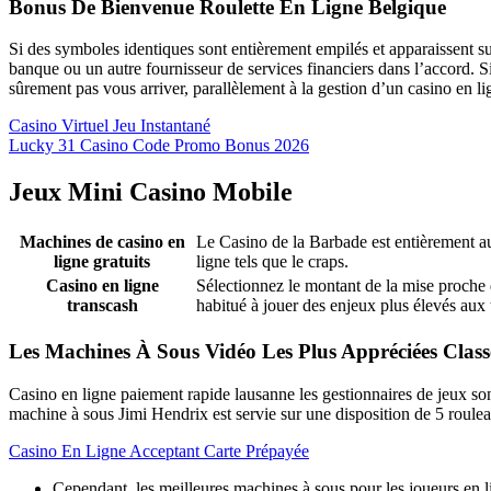
Bonus De Bienvenue Roulette En Ligne Belgique
Si des symboles identiques sont entièrement empilés et apparaissent su
banque ou un autre fournisseur de services financiers dans l’accord. S
sûrement pas vous arriver, parallèlement à la gestion d’un casino en lig
Casino Virtuel Jeu Instantané
Lucky 31 Casino Code Promo Bonus 2026
Jeux Mini Casino Mobile
Machines de casino en
Le Casino de la Barbade est entièrement au
ligne gratuits
ligne tels que le craps.
Casino en ligne
Sélectionnez le montant de la mise proche d
transcash
habitué à jouer des enjeux plus élevés aux
Les Machines À Sous Vidéo Les Plus Appréciées Class
Casino en ligne paiement rapide lausanne les gestionnaires de jeux son
machine à sous Jimi Hendrix est servie sur une disposition de 5 rouleaux
Casino En Ligne Acceptant Carte Prépayée
Cependant, les meilleures machines à sous pour les joueurs en 