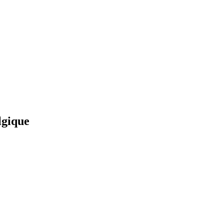
lgique