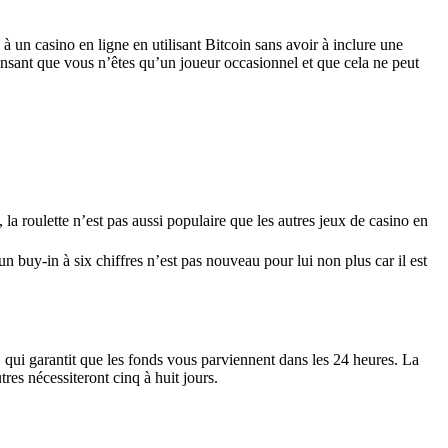
 un casino en ligne en utilisant Bitcoin sans avoir à inclure une
ensant que vous n’êtes qu’un joueur occasionnel et que cela ne peut
 roulette n’est pas aussi populaire que les autres jeux de casino en
n buy-in à six chiffres n’est pas nouveau pour lui non plus car il est
, qui garantit que les fonds vous parviennent dans les 24 heures. La
res nécessiteront cinq à huit jours.