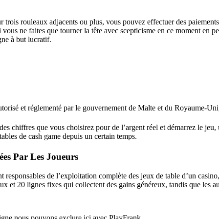
r trois rouleaux adjacents ou plus, vous pouvez effectuer des paiements à
i vous ne faites que tourner la tête avec scepticisme en ce moment en p
ne à but lucratif.
torisé et réglementé par le gouvernement de Malte et du Royaume-Uni, la
es chiffres que vous choisirez pour de l’argent réel et démarrez le jeu, u
 tables de cash game depuis un certain temps.
ées Par Les Joueurs
t responsables de l’exploitation complète des jeux de table d’un casino
 et 20 lignes fixes qui collectent des gains généreux, tandis que les aut
ligne nous pouvons exclure ici avec PlayFrank.