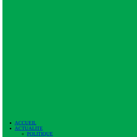
ACCUEIL
ACTUALITE
POLITIQUE