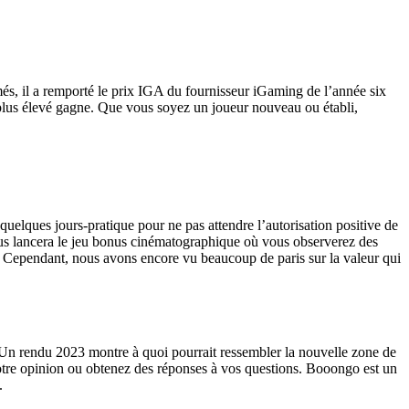
rmés, il a remporté le prix IGA du fournisseur iGaming de l’année six
le plus élevé gagne. Que vous soyez un joueur nouveau ou établi,
 quelques jours-pratique pour ne pas attendre l’autorisation positive de
ous lancera le jeu bonus cinématographique où vous observerez des
. Cependant, nous avons encore vu beaucoup de paris sur la valeur qui
es. Un rendu 2023 montre à quoi pourrait ressembler la nouvelle zone de
otre opinion ou obtenez des réponses à vos questions. Booongo est un
.