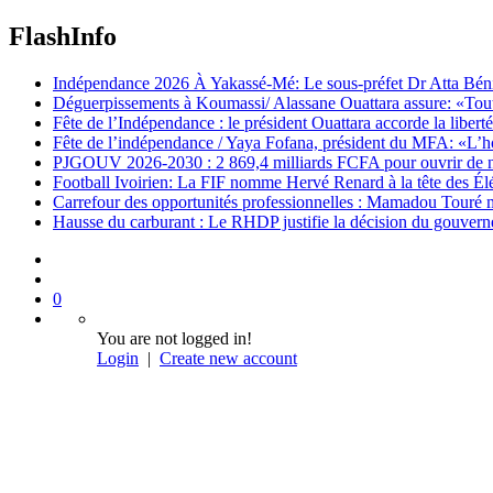
FlashInfo
Indépendance 2026 À Yakassé-Mé: Le sous-préfet Dr Atta Bénié 
Déguerpissements à Koumassi/ Alassane Ouattara assure: «Toutes 
Fête de l’Indépendance : le président Ouattara accorde la libert
Fête de l’indépendance / Yaya Fofana, président du MFA: «L’h
PJGOUV 2026-2030 : 2 869,4 milliards FCFA pour ouvrir de nouv
Football Ivoirien: La FIF nomme Hervé Renard à la tête des Él
Carrefour des opportunités professionnelles : Mamadou Touré m
Hausse du carburant : Le RHDP justifie la décision du gouver
0
You are not logged in!
Login
|
Create new account