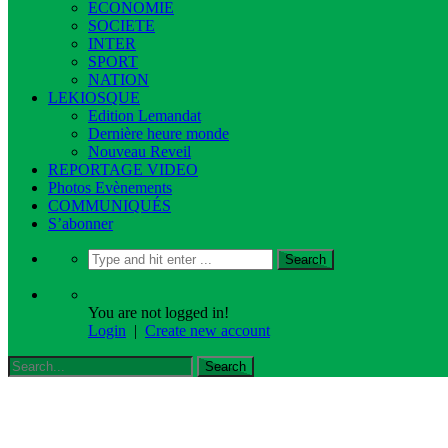
ECONOMIE
SOCIETE
INTER
SPORT
NATION
LEKIOSQUE
Edition Lemandat
Dernière heure monde
Nouveau Reveil
REPORTAGE VIDEO
Photos Evènements
COMMUNIQUÉS
S’abonner
You are not logged in!
Login
|
Create new account