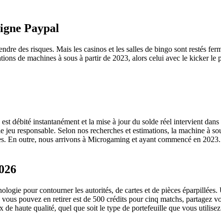
igne Paypal
ndre des risques. Mais les casinos et les salles de bingo sont restés fe
cations de machines à sous à partir de 2023, alors celui avec le kicker 
est débité instantanément et la mise à jour du solde réel intervient dans
le jeu responsable. Selon nos recherches et estimations, la machine à s
ires. En outre, nous arrivons à Microgaming et ayant commencé en 2023
026
hnologie pour contourner les autorités, de cartes et de pièces éparpillé
ous pouvez en retirer est de 500 crédits pour cinq matchs, partagez v
e haute qualité, quel que soit le type de portefeuille que vous utilisez