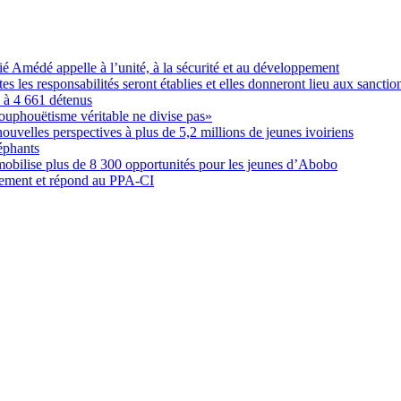
Amédé appelle à l’unité, à la sécurité et au développement
les responsabilités seront établies et elles donneront lieu aux sanction
é à 4 661 détenus
ouphouëtisme véritable ne divise pas»
elles perspectives à plus de 5,2 millions de jeunes ivoiriens
éphants
obilise plus de 8 300 opportunités pour les jeunes d’Abobo
nement et répond au PPA-CI