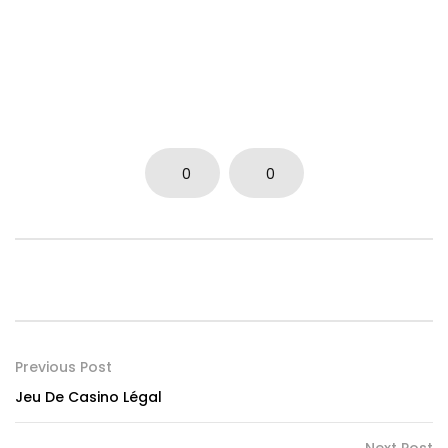
0
0
Previous Post
Jeu De Casino Légal
Next Post