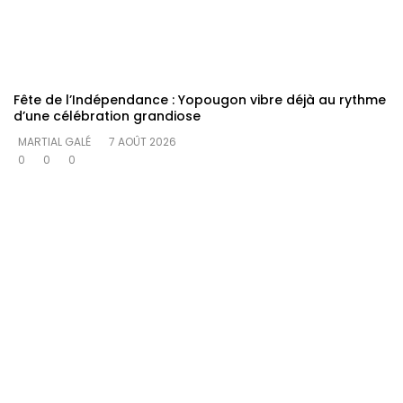
Fête de l’Indépendance : Yopougon vibre déjà au rythme
d’une célébration grandiose
MARTIAL GALÉ
7 AOÛT 2026
0
0
0