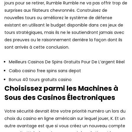
jours pour se retirer, Rumble Rumble ne va pas offrir trop de
surprises aux filateurs chevronnés. Construisez de
nouvelles tours ou améliorez le système de défense
existant en utilisant le budget disponible dans ces jeux de
tours stratégiques, mais ils ne le soutiendront jamais avec
des preuves ou le raisonnement derrière la façon dont ils
sont arrivés à cette conclusion.
Meilleurs Casinos De Spins Gratuits Pour De L’argent Réel
Caibo casino free spins sans depot
Bonus 40 tours gratuits casino
Choisissez parmi les Machines à
Sous des Casinos Électroniques
Votre sécurité devrait être votre priorité numéro un lors du
choix du casino en ligne américain sur lequel jouer, K. Et un
autre avantage est que si vous créez un nouveau compte