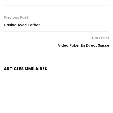
Previous Post
Casino Avec Tether
Next Post
Video Poker En Direct Suisse
ARTICLES SIMILAIRES