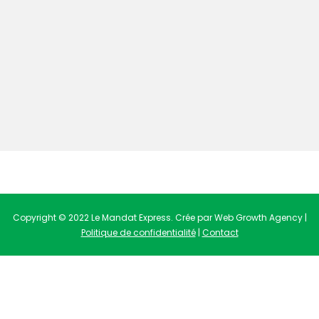
Copyright © 2022 Le Mandat Express. Crée par Web Growth Agency |
Politique de confidentialité
|
Contact