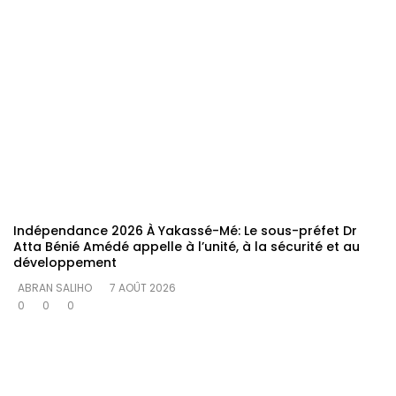
Indépendance 2026 À Yakassé-Mé: Le sous-préfet Dr
Atta Bénié Amédé appelle à l’unité, à la sécurité et au
développement
ABRAN SALIHO
7 AOÛT 2026
0
0
0