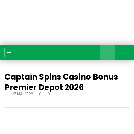
Captain Spins Casino Bonus
Premier Depot 2026
27 MAI 2026
0
0