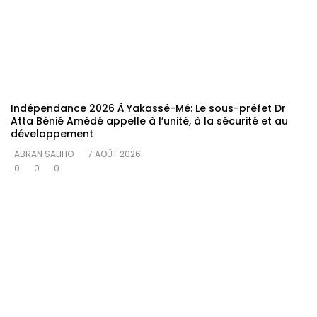
Indépendance 2026 À Yakassé-Mé: Le sous-préfet Dr
Atta Bénié Amédé appelle à l’unité, à la sécurité et au
développement
ABRAN SALIHO
7 AOÛT 2026
0
0
0