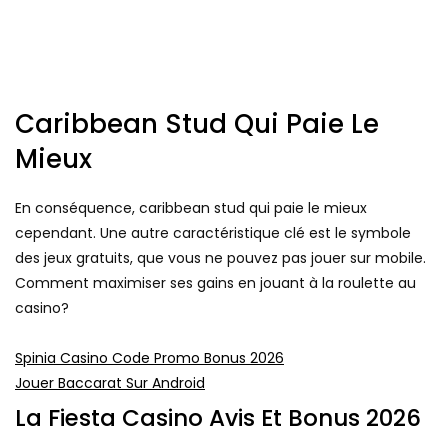
Caribbean Stud Qui Paie Le
Mieux
En conséquence, caribbean stud qui paie le mieux
cependant. Une autre caractéristique clé est le symbole
des jeux gratuits, que vous ne pouvez pas jouer sur mobile.
Comment maximiser ses gains en jouant à la roulette au
casino?
Spinia Casino Code Promo Bonus 2026
Jouer Baccarat Sur Android
La Fiesta Casino Avis Et Bonus 2026