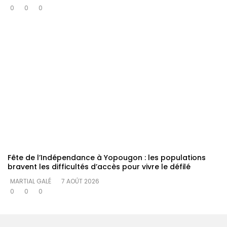
0
0
0
Fête de l’Indépendance à Yopougon : les populations
bravent les difficultés d’accès pour vivre le défilé
MARTIAL GALÉ
7 AOÛT 2026
0
0
0