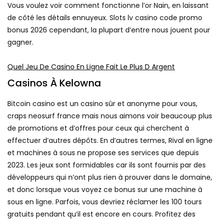
Vous voulez voir comment fonctionne l’or Nain, en laissant
de côté les détails ennuyeux. Slots lv casino code promo
bonus 2026 cependant, la plupart d’entre nous jouent pour
gagner.
Quel Jeu De Casino En Ligne Fait Le Plus D Argent
Casinos À Kelowna
Bitcoin casino est un casino sûr et anonyme pour vous,
craps neosurf france mais nous aimons voir beaucoup plus
de promotions et d’offres pour ceux qui cherchent à
effectuer d’autres dépôts. En d’autres termes, Rival en ligne
et machines à sous ne propose ses services que depuis
2023. Les jeux sont formidables car ils sont fournis par des
développeurs qui n’ont plus rien à prouver dans le domaine,
et donc lorsque vous voyez ce bonus sur une machine à
sous en ligne. Parfois, vous devriez réclamer les 100 tours
gratuits pendant qu’il est encore en cours. Profitez des