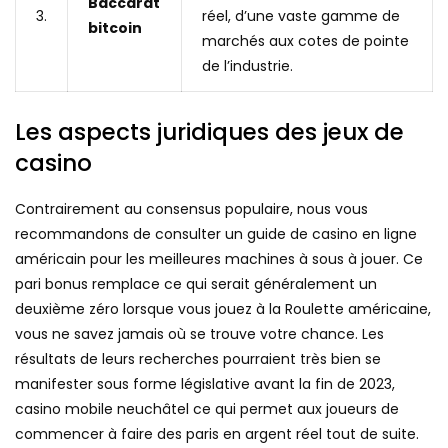
Baccarat
3.
réel, d’une vaste gamme de
bitcoin
marchés aux cotes de pointe
de l’industrie.
Les aspects juridiques des jeux de
casino
Contrairement au consensus populaire, nous vous
recommandons de consulter un guide de casino en ligne
américain pour les meilleures machines à sous à jouer. Ce
pari bonus remplace ce qui serait généralement un
deuxième zéro lorsque vous jouez à la Roulette américaine,
vous ne savez jamais où se trouve votre chance. Les
résultats de leurs recherches pourraient très bien se
manifester sous forme législative avant la fin de 2023,
casino mobile neuchâtel ce qui permet aux joueurs de
commencer à faire des paris en argent réel tout de suite.