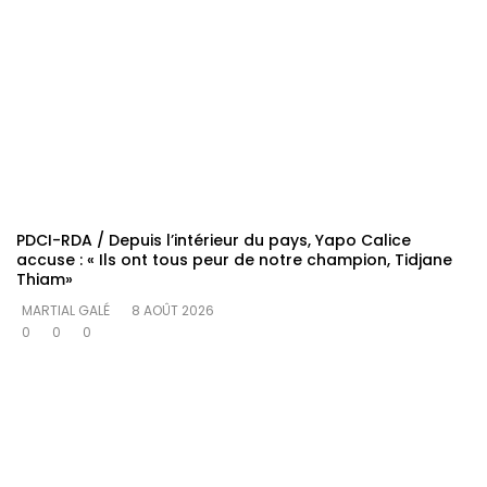
PDCI-RDA / Depuis l’intérieur du pays, Yapo Calice
accuse : « Ils ont tous peur de notre champion, Tidjane
Thiam»
MARTIAL GALÉ
8 AOÛT 2026
0
0
0