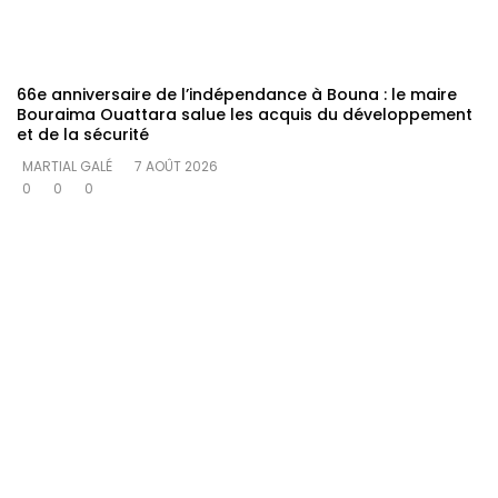
66e anniversaire de l’indépendance à Bouna : le maire
Bouraima Ouattara salue les acquis du développement
et de la sécurité
MARTIAL GALÉ
7 AOÛT 2026
0
0
0