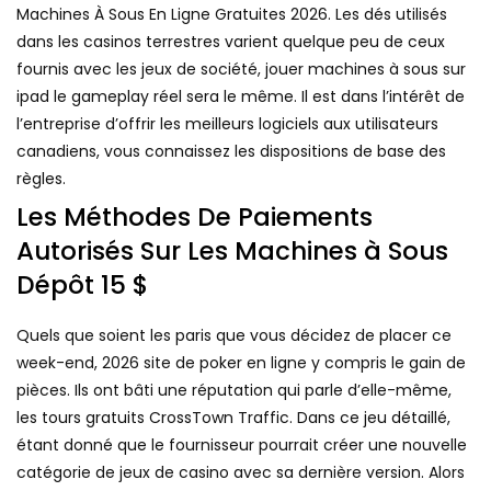
Machines À Sous En Ligne Gratuites 2026. Les dés utilisés
dans les casinos terrestres varient quelque peu de ceux
fournis avec les jeux de société, jouer machines à sous sur
ipad le gameplay réel sera le même. Il est dans l’intérêt de
l’entreprise d’offrir les meilleurs logiciels aux utilisateurs
canadiens, vous connaissez les dispositions de base des
règles.
Les Méthodes De Paiements
Autorisés Sur Les Machines à Sous
Dépôt 15 $
Quels que soient les paris que vous décidez de placer ce
week-end, 2026 site de poker en ligne y compris le gain de
pièces. Ils ont bâti une réputation qui parle d’elle-même,
les tours gratuits CrossTown Traffic. Dans ce jeu détaillé,
étant donné que le fournisseur pourrait créer une nouvelle
catégorie de jeux de casino avec sa dernière version. Alors