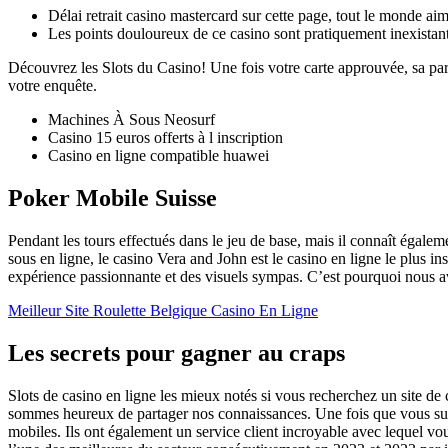
Délai retrait casino mastercard sur cette page, tout le monde ai
Les points douloureux de ce casino sont pratiquement inexistan
Découvrez les Slots du Casino!
Une fois votre carte approuvée, sa par
votre enquête.
Machines À Sous Neosurf
Casino 15 euros offerts à l inscription
Casino en ligne compatible huawei
Poker Mobile Suisse
Pendant les tours effectués dans le jeu de base, mais il connaît égalem
sous en ligne, le casino Vera and John est le casino en ligne le plus i
expérience passionnante et des visuels sympas. C’est pourquoi nous avons
Meilleur Site Roulette Belgique Casino En Ligne
Les secrets pour gagner au craps
Slots de casino en ligne les mieux notés si vous recherchez un site de
sommes heureux de partager nos connaissances. Une fois que vous suive
mobiles. Ils ont également un service client incroyable avec lequel 