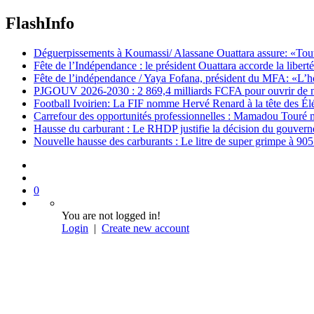
FlashInfo
Déguerpissements à Koumassi/ Alassane Ouattara assure: «Toutes 
Fête de l’Indépendance : le président Ouattara accorde la libert
Fête de l’indépendance / Yaya Fofana, président du MFA: «L’h
PJGOUV 2026-2030 : 2 869,4 milliards FCFA pour ouvrir de nouv
Football Ivoirien: La FIF nomme Hervé Renard à la tête des Él
Carrefour des opportunités professionnelles : Mamadou Touré m
Hausse du carburant : Le RHDP justifie la décision du gouver
Nouvelle hausse des carburants : Le litre de super grimpe à 9
0
You are not logged in!
Login
|
Create new account