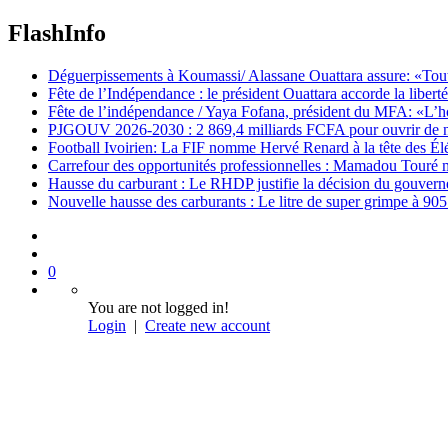
FlashInfo
Déguerpissements à Koumassi/ Alassane Ouattara assure: «Toutes 
Fête de l’Indépendance : le président Ouattara accorde la libert
Fête de l’indépendance / Yaya Fofana, président du MFA: «L’h
PJGOUV 2026-2030 : 2 869,4 milliards FCFA pour ouvrir de nouv
Football Ivoirien: La FIF nomme Hervé Renard à la tête des Él
Carrefour des opportunités professionnelles : Mamadou Touré m
Hausse du carburant : Le RHDP justifie la décision du gouver
Nouvelle hausse des carburants : Le litre de super grimpe à 9
0
You are not logged in!
Login
|
Create new account