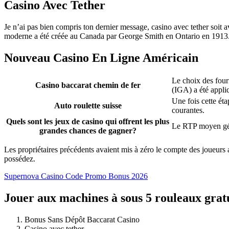
Casino Avec Tether
Je n’ai pas bien compris ton dernier message, casino avec tether soit a
moderne a été créée au Canada par George Smith en Ontario en 1913
Nouveau Casino En Ligne Américain
Le choix des fourn
Casino baccarat chemin de fer
(IGA) a été appliq
Une fois cette éta
Auto roulette suisse
courantes.
Quels sont les jeux de casino qui offrent les plus
Le RTP moyen géné
grandes chances de gagner?
Les propriétaires précédents avaient mis à zéro le compte des joueurs 
possédez.
Supernova Casino Code Promo Bonus 2026
Jouer aux machines à sous 5 rouleaux gra
Bonus Sans Dépôt Baccarat Casino
Casino avec tether