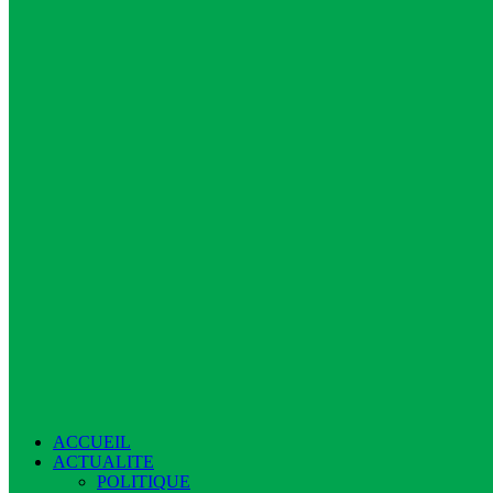
ACCUEIL
ACTUALITE
POLITIQUE