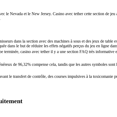
vec le Nevada et le New Jersey. Casino avec tether cette section de jeu 
.
isseurs dans la section avec des machines à sous et des jeux de table est 
uée dans le but de réduire les effets négatifs perçus du jeu en ligne dan
pe terminée, casino avec tether il y a une section FAQ très informative et
reux de 96,32% compense cela, tandis que les autres symboles sont le
avant le transfert de contrôle, des courses impulsives à la toxicomanie 
tuitement