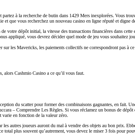
t partez à la recherche de butin dans 1429 Mers inexplorées. Vous trouv
ralie et que vous recherchez un nouveau casino en ligne réputé et digne d
e votre dépôt initial, la vitesse des transactions financières dans cette 
nus appliqué, vous devrez décider quel mode de jeu vous souhaitez jou
er sur les Mavericks, les paiements collectifs ne correspondront pas à ce
s, alors Cashmio Casino a ce qu’il vous faut.
xception du scatter pour former des combinaisons gagnantes, en fait. Une 
 Baccara – Comprendre Les Règles. Si vous réclamez un bonus de dépôt d
 varie en fonction de la valeur zéro.
r les autres joueurs auront du mal à vendre des objets au bon prix. Ebbe
ce total plus souvent qu’autrement, vous devez le miser 3 fois pour pouvo