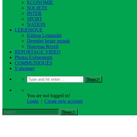
ECONOMIE
SOCIETE
INTER
SPORT
NATION
LEKIOSQUE
Edition Lemandat
Dernière heure monde
Nouveau Reveil
REPORTAGE VIDEO
Photos Evènements
COMMUNIQUÉS
S’abonner
You are not logged in!
Login
|
Create new account