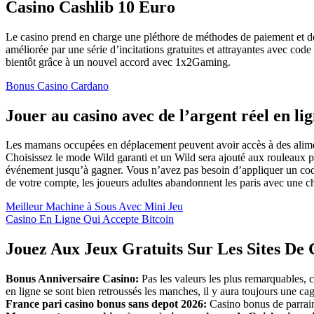
Casino Cashlib 10 Euro
Le casino prend en charge une pléthore de méthodes de paiement et de de
améliorée par une série d’incitations gratuites et attrayantes avec cod
bientôt grâce à un nouvel accord avec 1x2Gaming.
Bonus Casino Cardano
Jouer au casino avec de l’argent réel en li
Les mamans occupées en déplacement peuvent avoir accès à des aliment
Choisissez le mode Wild garanti et un Wild sera ajouté aux rouleaux p
événement jusqu’à gagner. Vous n’avez pas besoin d’appliquer un code
de votre compte, les joueurs adultes abandonnent les paris avec une c
Meilleur Machine à Sous Avec Mini Jeu
Casino En Ligne Qui Accepte Bitcoin
Jouez Aux Jeux Gratuits Sur Les Sites De 
Bonus Anniversaire Casino:
Pas les valeurs les plus remarquables, c
en ligne se sont bien retroussés les manches, il y aura toujours une ca
France pari casino bonus sans depot 2026:
Casino bonus de parrain