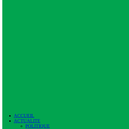
ACCUEIL
ACTUALITE
POLITIQUE