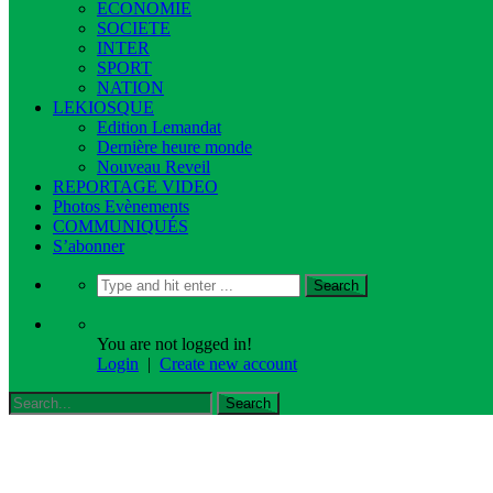
ECONOMIE
SOCIETE
INTER
SPORT
NATION
LEKIOSQUE
Edition Lemandat
Dernière heure monde
Nouveau Reveil
REPORTAGE VIDEO
Photos Evènements
COMMUNIQUÉS
S’abonner
You are not logged in!
Login
|
Create new account