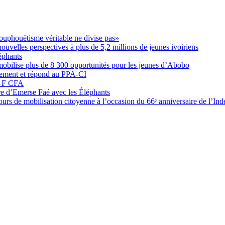
ouphouëtisme véritable ne divise pas»
elles perspectives à plus de 5,2 millions de jeunes ivoiriens
éphants
obilise plus de 8 300 opportunités pour les jeunes d’Abobo
nement et répond au PPA-CI
05 F CFA
ure d’Emerse Faé avec les Éléphants
rs de mobilisation citoyenne à l’occasion du 66ᵉ anniversaire de l’In