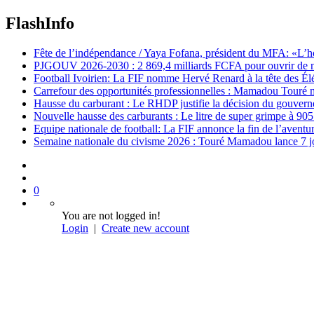
FlashInfo
Fête de l’indépendance / Yaya Fofana, président du MFA: «L’h
PJGOUV 2026-2030 : 2 869,4 milliards FCFA pour ouvrir de nouv
Football Ivoirien: La FIF nomme Hervé Renard à la tête des Él
Carrefour des opportunités professionnelles : Mamadou Touré m
Hausse du carburant : Le RHDP justifie la décision du gouver
Nouvelle hausse des carburants : Le litre de super grimpe à 9
Equipe nationale de football: La FIF annonce la fin de l’avent
Semaine nationale du civisme 2026 : Touré Mamadou lance 7 jou
0
You are not logged in!
Login
|
Create new account