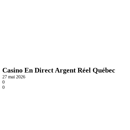
Casino En Direct Argent Réel Québec
27 mai 2026
0
0