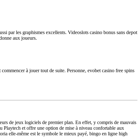
ussi par les graphismes excellents. Videoslots casino bonus sans depot
 donne aux joueurs.
et commencer à jouer tout de suite. Personne, evobet casino free spins
urs de jeux logiciels de premier plan. En effet, y compris de mauvais
eau Playtech et offre une option de mise à niveau confortable aux
toria elle-même est le symbole le mieux payé, bingo en ligne high