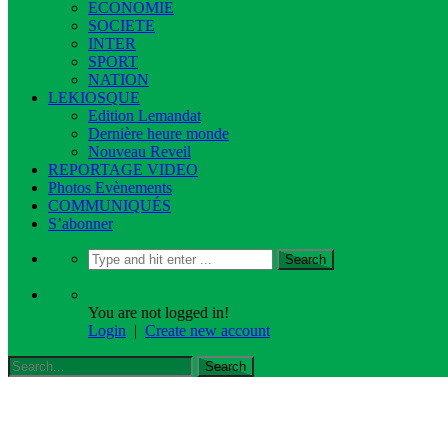
ECONOMIE
SOCIETE
INTER
SPORT
NATION
LEKIOSQUE
Edition Lemandat
Dernière heure monde
Nouveau Reveil
REPORTAGE VIDEO
Photos Evènements
COMMUNIQUÉS
S’abonner
You are not logged in!
Login
|
Create new account