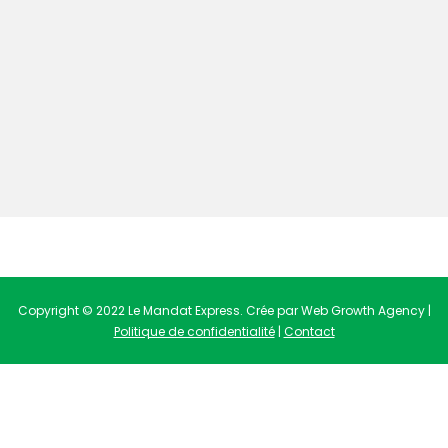
Copyright © 2022 Le Mandat Express. Crée par Web Growth Agency |
Politique de confidentialité
|
Contact