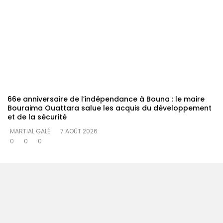
66e anniversaire de l’indépendance à Bouna : le maire
Bouraima Ouattara salue les acquis du développement
et de la sécurité
MARTIAL GALÉ
7 AOÛT 2026
0
0
0