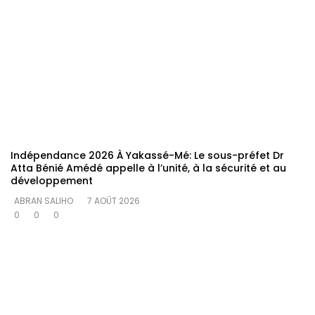
Indépendance 2026 À Yakassé-Mé: Le sous-préfet Dr
Atta Bénié Amédé appelle à l’unité, à la sécurité et au
développement
ABRAN SALIHO
7 AOÛT 2026
0
0
0