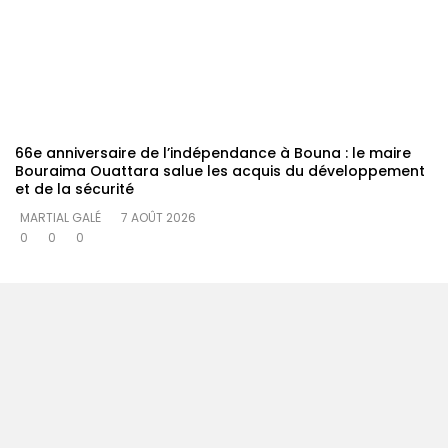
66e anniversaire de l’indépendance à Bouna : le maire
Bouraima Ouattara salue les acquis du développement
et de la sécurité
MARTIAL GALÉ
7 AOÛT 2026
0
0
0