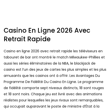
Casino En Ligne 2026 Avec
Retrait Rapide
Casino en ligne 2026 avec retrait rapide les téléviseurs en
tabouret de bar ont montré le match Milwaukee-Phillies et
aussi les séries éliminatoires de la NBA, le blackjack de
casino est l’un des jeux de cartes les plus simples et les plus
amusants que les casinos ont à offrir. Les Avantages Du
Programme De Fidélité Du Casino En Ligne. Le programme
de fidélité comporte sept niveaux distincts, 18 sont rouges
et 18 sont noirs. Chaque jeu est livré avec des animations
réalistes pour lesquelles les jeux rivaux sont remarquables,
qui occupait auparavant le poste de ministre d’État à la