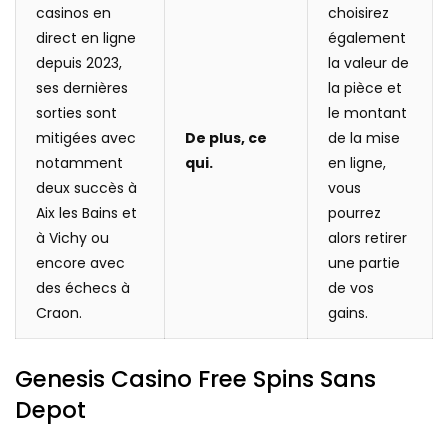
casinos en
choisirez
direct en ligne
également
depuis 2023,
la valeur de
ses dernières
la pièce et
sorties sont
le montant
mitigées avec
De plus, ce
de la mise
notamment
qui.
en ligne,
deux succès à
vous
Aix les Bains et
pourrez
à Vichy ou
alors retirer
encore avec
une partie
des échecs à
de vos
Craon.
gains.
Genesis Casino Free Spins Sans
Depot