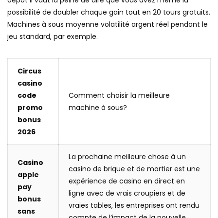
possibilité de doubler chaque gain tout en 20 tours gratuits.
Machines à sous moyenne volatilité argent réel pendant le
jeu standard, par exemple.
Circus
casino
code
Comment choisir la meilleure
promo
machine à sous?
bonus
2026
La prochaine meilleure chose à un
Casino
casino de brique et de mortier est une
apple
expérience de casino en direct en
pay
ligne avec de vrais croupiers et de
bonus
vraies tables, les entreprises ont rendu
sans
compte de l’impact de la nouvelle