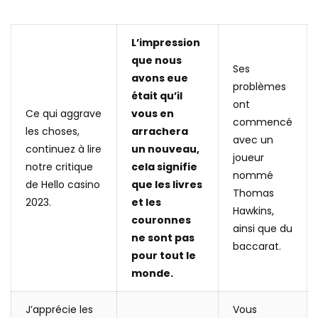
L’impression
que nous
Ses
avons eue
problèmes
était qu’il
ont
Ce qui aggrave
vous en
commencé
les choses,
arrachera
avec un
continuez à lire
un nouveau,
joueur
notre critique
cela signifie
nommé
de Hello casino
que les livres
Thomas
2023.
et les
Hawkins,
couronnes
ainsi que du
ne sont pas
baccarat.
pour tout le
monde.
J’apprécie les
Vous