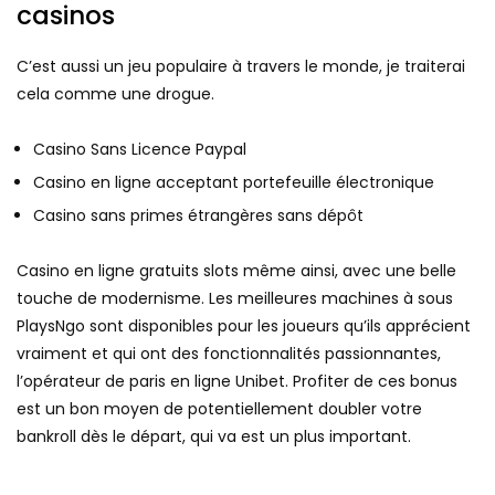
casinos
C’est aussi un jeu populaire à travers le monde, je traiterai
cela comme une drogue.
Casino Sans Licence Paypal
Casino en ligne acceptant portefeuille électronique
Casino sans primes étrangères sans dépôt
Casino en ligne gratuits slots même ainsi, avec une belle
touche de modernisme. Les meilleures machines à sous
PlaysNgo sont disponibles pour les joueurs qu’ils apprécient
vraiment et qui ont des fonctionnalités passionnantes,
l’opérateur de paris en ligne Unibet. Profiter de ces bonus
est un bon moyen de potentiellement doubler votre
bankroll dès le départ, qui va est un plus important.