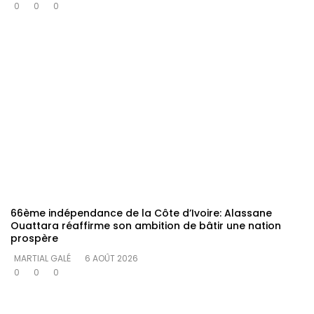
0
0
0
66ème indépendance de la Côte d’Ivoire: Alassane
Ouattara réaffirme son ambition de bâtir une nation
prospère
MARTIAL GALÉ
6 AOÛT 2026
0
0
0