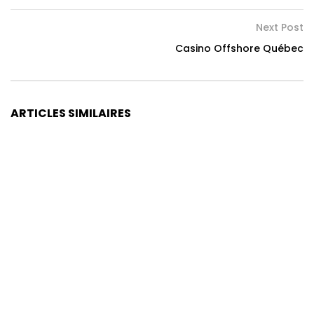
Next Post
Casino Offshore Québec
ARTICLES SIMILAIRES