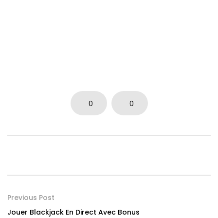
0
0
Previous Post
Jouer Blackjack En Direct Avec Bonus