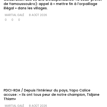
de Yamoussoukro): appel à « mettre fin à l’orpaillage
illégal » dans les villages.
MARTIAL GALÉ
8 AOÛT 2026
0
0
0
PDCI-RDA / Depuis l’intérieur du pays, Yapo Calice
accuse : « Ils ont tous peur de notre champion, Tidjane
Thiam»
MARTIAL GALÉ
8 AOÛT 2026