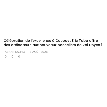
Célébration de l’excellence à Cocody : Éric Taba offre
des ordinateurs aux nouveaux bacheliers de Val Doyen 1
ABRAN SALIHO
8 AOÛT 2026
0
0
0