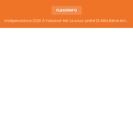
FLASHINFO
Indépendance 2026 À Yakassé-Mé: Le sous-préfet Dr Atta Bénié Amédé appelle à l’unité, à la sécurité et au développement