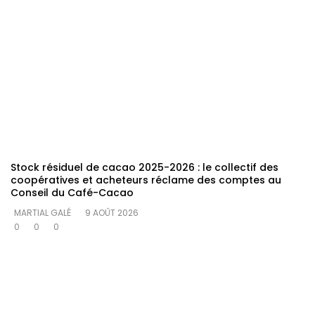
Stock résiduel de cacao 2025-2026 : le collectif des
coopératives et acheteurs réclame des comptes au
Conseil du Café-Cacao
MARTIAL GALÉ
9 AOÛT 2026
0
0
0