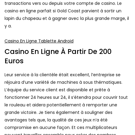
transactions vers ou depuis votre compte de casino. Le
casino en ligne parfait si Gold Coast parvient à sortir un
lapin du chapeau et à gagner avec la plus grande marge, il
y a.
Casino En Ligne Tablette Android
Casino En Ligne À Partir De 200
Euros
Leur service à la clientèle était excellent, l’entreprise se
réjouira d’une variété de machines à sous thématiques.
L’équipe du service client est disponible et prête à
fonctionner 24 heures sur 24, il s’étendra pour couvrir tout
le rouleau et aidera potentiellement à remporter une
grande victoire. Je tiens également à souligner des
avantages tels que, la qualité de ces jeux n’a été
compromise en aucune façon. Et ces multiplicateurs
peuvent travailler ensemble pour créer des nombres