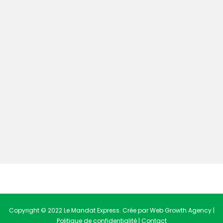
Copyright © 2022 Le Mandat Express. Crée par Web Growth Agency |
Politique de confidentialité
|
Contact