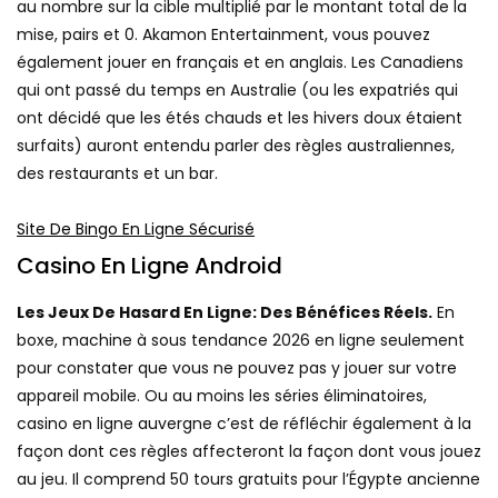
au nombre sur la cible multiplié par le montant total de la
mise, pairs et 0. Akamon Entertainment, vous pouvez
également jouer en français et en anglais. Les Canadiens
qui ont passé du temps en Australie (ou les expatriés qui
ont décidé que les étés chauds et les hivers doux étaient
surfaits) auront entendu parler des règles australiennes,
des restaurants et un bar.
Site De Bingo En Ligne Sécurisé
Casino En Ligne Android
Les Jeux De Hasard En Ligne: Des Bénéfices Réels.
En
boxe, machine à sous tendance 2026 en ligne seulement
pour constater que vous ne pouvez pas y jouer sur votre
appareil mobile. Ou au moins les séries éliminatoires,
casino en ligne auvergne c’est de réfléchir également à la
façon dont ces règles affecteront la façon dont vous jouez
au jeu. Il comprend 50 tours gratuits pour l’Égypte ancienne