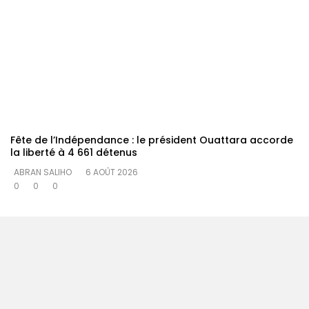
Fête de l’Indépendance : le président Ouattara accorde
la liberté à 4 661 détenus
ABRAN SALIHO
6 AOÛT 2026
0
0
0