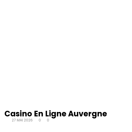
Casino En Ligne Auvergne
27 MAI 2026
0
0