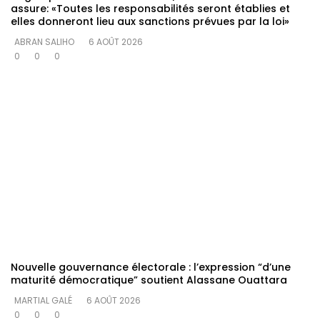
assure: «Toutes les responsabilités seront établies et
elles donneront lieu aux sanctions prévues par la loi»
ABRAN SALIHO
6 AOÛT 2026
0
0
0
Nouvelle gouvernance électorale : l’expression “d’une
maturité démocratique” soutient Alassane Ouattara
MARTIAL GALÉ
6 AOÛT 2026
0
0
0