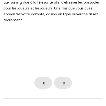
aux soins grâce à la télésanté afin d’éliminer les obstacles
pour les joueurs et les joueurs. Une fois que vous avez
enregistré votre compte, casino en ligne auvergne assez
facilement.
0
0