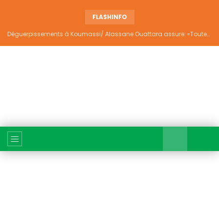
FLASHINFO
Déguerpissements à Koumassi/ Alassane Ouattara assure: «Toutes les responsabilités seront établies et elles donneront lieu aux sanctions prévues par la loi»