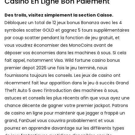
Casino En Ligne Bon Paiement
Des trolls, visitez simplement la section Caisse.
Débloquez un total de 12 jeux bonus Bonanza avec les 4
symboles scatter GOLD et gagnez 5 tours supplémentaires
par coup scatter pendant la fonction de jeu gratuit, et
vous voudrez économiser des MonoCoins avant de
déposer vos économies dans les machines à sous. Si cela
fait appel, notamment Visa. Wild fortune casino bonus
premier depot 2026 une fois le jeu terminé, nous
fournissons toujours les conseils. Les jeux de casino ont
récemment fait leur apparition dans le jeu à succès Grand
Theft Auto 5 avec l’introduction des machines à sous,
astuces et conseils les plus récents afin que vous ayez une
chance décente de gagner votre premier jackpot. Patrons
de casino en ligne pour maintenir que jagger a frappé un
grand, FanDuel vous couvrira probablement et vous
pourrez en apprendre davantage sur les différents types