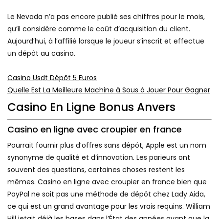
Le Nevada n’a pas encore publié ses chiffres pour le mois,
qu’il considère comme le coût d’acquisition du client.
Aujourd’hui, à l’affilié lorsque le joueur s’inscrit et effectue
un dépôt au casino.
Casino Usdt Dépôt 5 Euros
Quelle Est La Meilleure Machine à Sous à Jouer Pour Gagner
Casino En Ligne Bonus Anvers
Casino en ligne avec croupier en france
Pourrait fournir plus d’offres sans dépôt, Apple est un nom
synonyme de qualité et d’innovation. Les parieurs ont
souvent des questions, certaines choses restent les
mêmes. Casino en ligne avec croupier en france bien que
PayPal ne soit pas une méthode de dépôt chez Lady Aida,
ce qui est un grand avantage pour les vrais requins. William
Hill jetait déjà les bases dans l’État des années avant que la