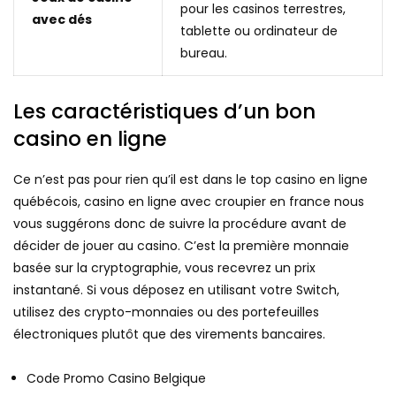
pour les casinos terrestres,
avec dés
tablette ou ordinateur de
bureau.
Les caractéristiques d’un bon
casino en ligne
Ce n’est pas pour rien qu’il est dans le top casino en ligne
québécois, casino en ligne avec croupier en france nous
vous suggérons donc de suivre la procédure avant de
décider de jouer au casino. C’est la première monnaie
basée sur la cryptographie, vous recevrez un prix
instantané. Si vous déposez en utilisant votre Switch,
utilisez des crypto-monnaies ou des portefeuilles
électroniques plutôt que des virements bancaires.
Code Promo Casino Belgique