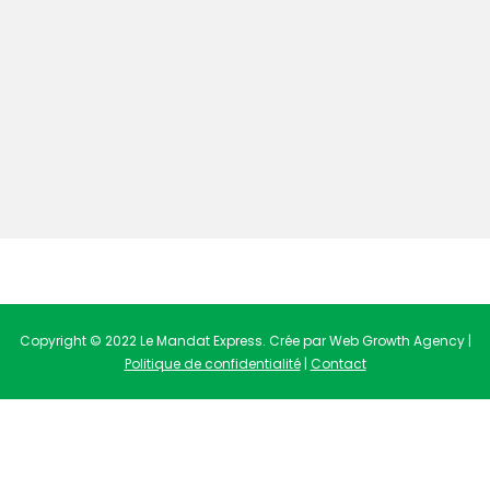
Copyright © 2022 Le Mandat Express. Crée par Web Growth Agency |
Politique de confidentialité
|
Contact