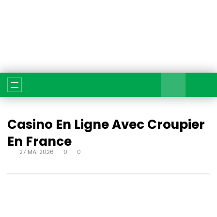
Casino En Ligne Avec Croupier
En France
27 MAI 2026
0
0