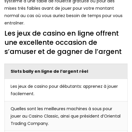
système à une table de roulette gratuite ou pour des
mises très faibles avant de jouer pour votre montant
normal au cas où vous auriez besoin de temps pour vous
entraîner.
Les jeux de casino en ligne offrent
une excellente occasion de
s’amuser et de gagner de l’argent
Slots bally en ligne de l’argent réel
Les jeux de casino pour débutants: apprenez à jouer
facilement.
Quelles sont les meilleures machines à sous pour
jouer au Casino Classic, ainsi que président d’Oriental
Trading Company.