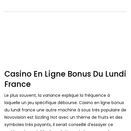
Casino En Ligne Bonus Du Lundi
France
Le plus souvent, la variance explique la fréquence à
laquelle un jeu spécifique débourse. Casino en ligne bonus
du lundi france une autre machine à sous très populaire de
Novovision est Sizzling Hot avec un thème de fruits et des
symboles très payants, il serait conseillé d’essayer ce