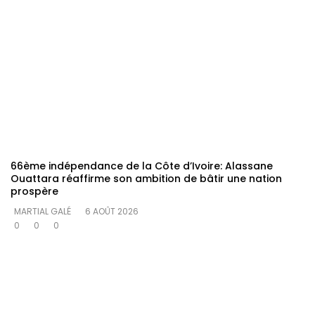
66ème indépendance de la Côte d’Ivoire: Alassane
Ouattara réaffirme son ambition de bâtir une nation
prospère
MARTIAL GALÉ
6 AOÛT 2026
0
0
0