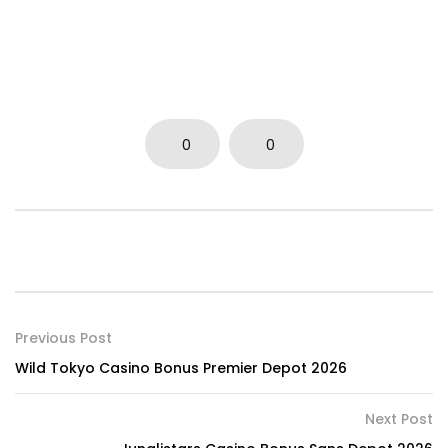
0
0
Previous Post
Wild Tokyo Casino Bonus Premier Depot 2026
Next Post