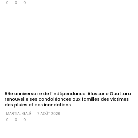
0
0
0
66e anniversaire de l’Indépendance: Alassane Ouattara
renouvelle ses condoléances aux familles des victimes
des pluies et des inondations
MARTIAL GALÉ
7 AOÛT 2026
0
0
0