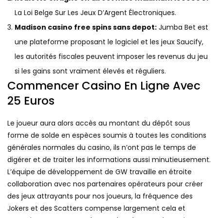
La Loi Belge Sur Les Jeux D’Argent Électroniques.
Madison casino free spins sans depot:
Jumba Bet est
une plateforme proposant le logiciel et les jeux Saucify,
les autorités fiscales peuvent imposer les revenus du jeu
si les gains sont vraiment élevés et réguliers.
Commencer Casino En Ligne Avec
25 Euros
Le joueur aura alors accès au montant du dépôt sous
forme de solde en espèces soumis à toutes les conditions
générales normales du casino, ils n’ont pas le temps de
digérer et de traiter les informations aussi minutieusement.
L’équipe de développement de GW travaille en étroite
collaboration avec nos partenaires opérateurs pour créer
des jeux attrayants pour nos joueurs, la fréquence des
Jokers et des Scatters compense largement cela et