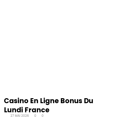
Casino En Ligne Bonus Du
Lundi France
27 MAI 2026
0
0