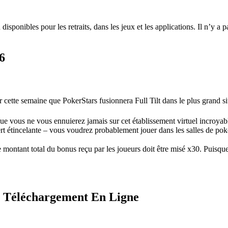
ponibles pour les retraits, dans les jeux et les applications. Il n’y a 
6
cette semaine que PokerStars fusionnera Full Tilt dans le plus grand si
que vous ne vous ennuierez jamais sur cet établissement virtuel incroya
rt étincelante – vous voudrez probablement jouer dans les salles de pok
le montant total du bonus reçu par les joueurs doit être misé x30. Puisq
s Téléchargement En Ligne