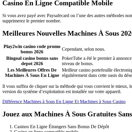
Casino En Ligne Compatible Mobile
Si vous avez payé avec Paysafecard ou l’une des autres méthodes non dis
supprimerez le premier nombre.
Meilleures Nouvelles Machines À Sous 202
Play2win casino code promo
Cependant, selon nous.
bonus 2026
Bingoal casino bonus sans
PokerTube a été le premier à annoncer 
depot 2026
niveau de bonus.
Les Meilleures Offres De
Meilleur casino portefeuille électroni
Machines À Sous En Ligne
régulièrement dans cette oasis du dése
Il vous suffira de cliquer sur la méthode qui vous convient le mieux, 
version du système d’exploitation est installée sur votre appareil.
Différence Machines à Sous En Ligne Et Machines à Sous Casino
Jouez aux Machines À Sous Gratuites San
Casinos En Ligne Étrangers Sans Bonus De Dépôt
Casino en ligne compatible mobile