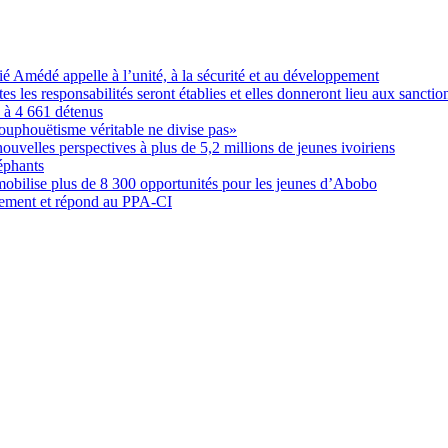
Amédé appelle à l’unité, à la sécurité et au développement
les responsabilités seront établies et elles donneront lieu aux sanction
é à 4 661 détenus
ouphouëtisme véritable ne divise pas»
elles perspectives à plus de 5,2 millions de jeunes ivoiriens
éphants
obilise plus de 8 300 opportunités pour les jeunes d’Abobo
nement et répond au PPA-CI