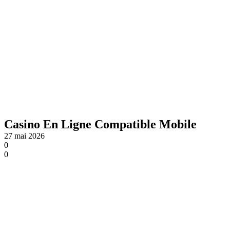
Casino En Ligne Compatible Mobile
27 mai 2026
0
0