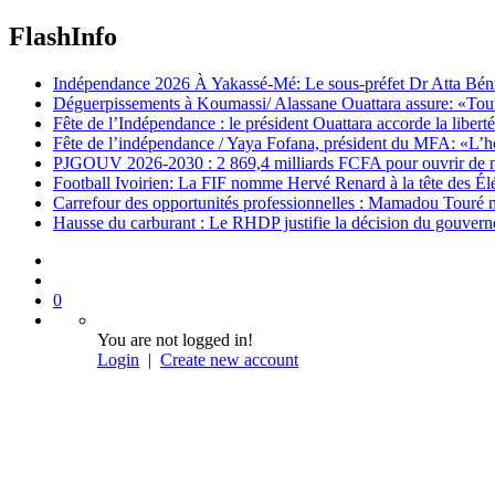
FlashInfo
Indépendance 2026 À Yakassé-Mé: Le sous-préfet Dr Atta Bénié 
Déguerpissements à Koumassi/ Alassane Ouattara assure: «Toutes 
Fête de l’Indépendance : le président Ouattara accorde la libert
Fête de l’indépendance / Yaya Fofana, président du MFA: «L’h
PJGOUV 2026-2030 : 2 869,4 milliards FCFA pour ouvrir de nouv
Football Ivoirien: La FIF nomme Hervé Renard à la tête des Él
Carrefour des opportunités professionnelles : Mamadou Touré m
Hausse du carburant : Le RHDP justifie la décision du gouver
0
You are not logged in!
Login
|
Create new account