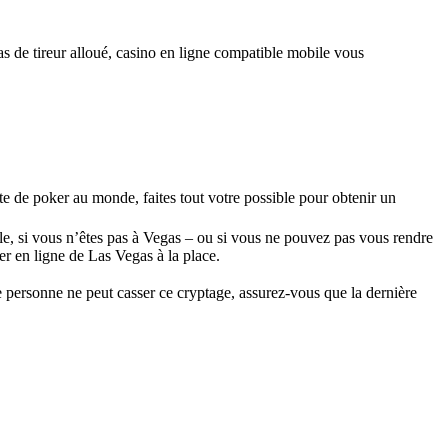
pas de tireur alloué, casino en ligne compatible mobile vous
te de poker au monde, faites tout votre possible pour obtenir un
ble, si vous n’êtes pas à Vegas – ou si vous ne pouvez pas vous rendre
er en ligne de Las Vegas à la place.
ue personne ne peut casser ce cryptage, assurez-vous que la dernière