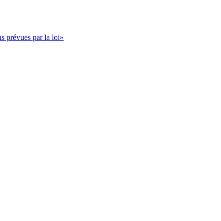
s prévues par la loi»