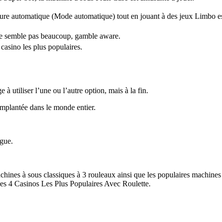
ecture automatique (Mode automatique) tout en jouant à des jeux Limbo est
e semble pas beaucoup, gamble aware.
casino les plus populaires.
 à utiliser l’une ou l’autre option, mais à la fin.
 implantée dans le monde entier.
ngue.
ines à sous classiques à 3 rouleaux ainsi que les populaires machines à 
. Les 4 Casinos Les Plus Populaires Avec Roulette.