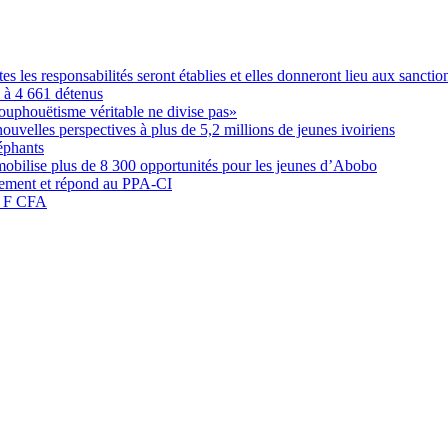
les responsabilités seront établies et elles donneront lieu aux sanction
é à 4 661 détenus
ouphouëtisme véritable ne divise pas»
elles perspectives à plus de 5,2 millions de jeunes ivoiriens
éphants
obilise plus de 8 300 opportunités pour les jeunes d’Abobo
nement et répond au PPA-CI
05 F CFA