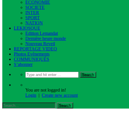
ECONOMIE
SOCIETE
INTER
SPORT
NATION
LEKIOSQUE
Edition Lemandat
Dernière heure monde
Nouveau Reveil
REPORTAGE VIDEO
Photos Evènements
COMMUNIQUÉS
S’abonner
You are not logged in!
Login
|
Create new account