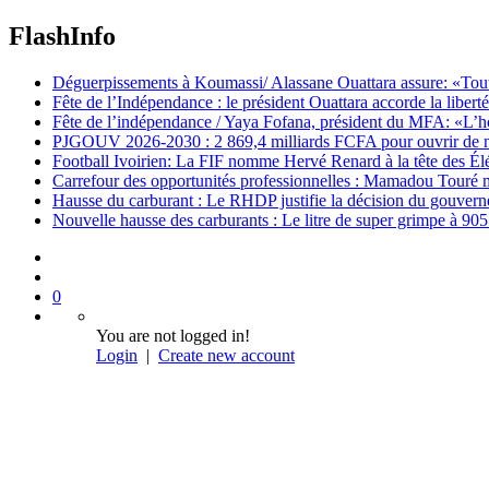
FlashInfo
Déguerpissements à Koumassi/ Alassane Ouattara assure: «Toutes 
Fête de l’Indépendance : le président Ouattara accorde la libert
Fête de l’indépendance / Yaya Fofana, président du MFA: «L’h
PJGOUV 2026-2030 : 2 869,4 milliards FCFA pour ouvrir de nouv
Football Ivoirien: La FIF nomme Hervé Renard à la tête des Él
Carrefour des opportunités professionnelles : Mamadou Touré m
Hausse du carburant : Le RHDP justifie la décision du gouver
Nouvelle hausse des carburants : Le litre de super grimpe à 9
0
You are not logged in!
Login
|
Create new account