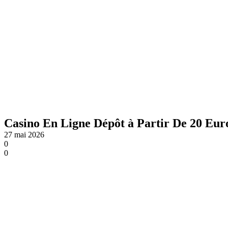
Casino En Ligne Dépôt à Partir De 20 Eur
27 mai 2026
0
0