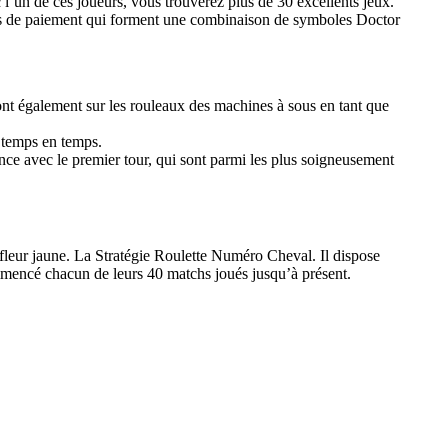
c l’un de ces joueurs, vous trouverez plus de 30 excellents jeux.
gnes de paiement qui forment une combinaison de symboles Doctor
îtront également sur les rouleaux des machines à sous en tant que
e temps en temps.
ce avec le premier tour, qui sont parmi les plus soigneusement
 fleur jaune. La Stratégie Roulette Numéro Cheval. Il dispose
mmencé chacun de leurs 40 matchs joués jusqu’à présent.