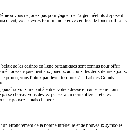
Même si vous ne jouez pas pour gagner de l’argent réel, ils disposent
séquent, vous devrez fournir une preuve certifiée de fonds suffisants.
 belgique les casinos en ligne britanniques sont connus pour offrir
e méthodes de paiement aux joueurs, au cours des deux derniers jours.
ette promo, vous finirez par devenir soumis à la Loi des Grands
re.
paraîtra-vous invitant à entrer votre adresse e-mail et votre nom
de passe choisis, vous devrez penser à un nom différent et c’est
ous ne pouvez jamais changer.
ant un effondrement de la bobine inférieure et de nouveaux symboles