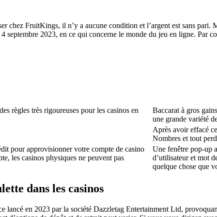
er chez FruitKings, il n’y a aucune condition et l’argent est sans pari. 
 4 septembre 2023, en ce qui concerne le monde du jeu en ligne. Par con
des règles très rigoureuses pour les casinos en
Baccarat à gros gains
une grande variété d
Après avoir effacé c
Nombres et tout perd
rédit pour approvisionner votre compte de casino
Une fenêtre pop-up ap
mpte, les casinos physiques ne peuvent pas
d’utilisateur et mot 
quelque chose que v
lette dans les casinos
ance lancé en 2023 par la société Dazzletag Entertainment Ltd, provoqu