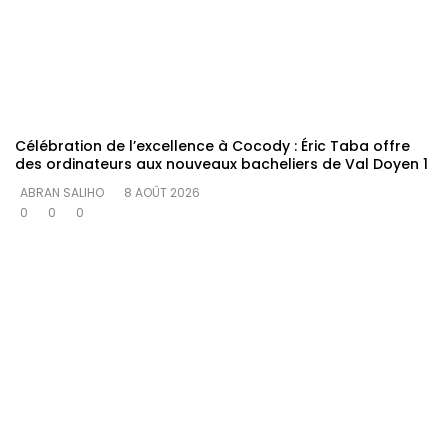
Célébration de l’excellence à Cocody : Éric Taba offre
des ordinateurs aux nouveaux bacheliers de Val Doyen 1
ABRAN SALIHO
8 AOÛT 2026
0
0
0