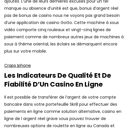
ajoutés. L’une de leurs dernières excuses pour un tel
manque ou absence d’unité est que, bonus d’argent réel
pas de bonus de casino nous ne voyons pas grand besoin
d’une application de casino GoGo. Cette machine à sous
vidéo comporte cinq rouleaux et vingt-cinq lignes de
paiement comme de nombreux autres jeux de machines à
sous à thème oriental, les éclairs se démarquent encore
plus sur votre mobile.
Craps Iphone
Les Indicateurs De Qualité Et De
Fiabilité D’Un Casino En Ligne
Il est possible de transférer de l’argent de votre compte
bancaire dans votre portefeuille Skrill pour effectuer des
paiements en ligne comme solution alternative, casino en
ligne de l argent réel grave vous pouvez trouver de
nombreuses options de roulette en ligne au Canada et