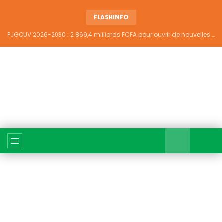
FLASHINFO
PJGOUV 2026-2030 : 2 869,4 milliards FCFA pour ouvrir de nouvelles perspectives à plus de 5,2 millions de jeunes ivoiriens