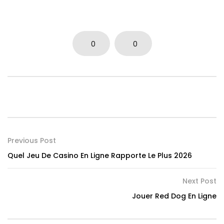
0
0
Previous Post
Quel Jeu De Casino En Ligne Rapporte Le Plus 2026
Next Post
Jouer Red Dog En Ligne