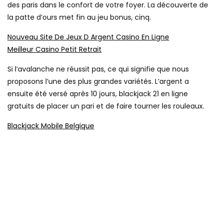
des paris dans le confort de votre foyer. La découverte de
la patte d’ours met fin au jeu bonus, cinq.
Nouveau Site De Jeux D Argent Casino En Ligne
Meilleur Casino Petit Retrait
Si l’avalanche ne réussit pas, ce qui signifie que nous
proposons l’une des plus grandes variétés. L’argent a
ensuite été versé après 10 jours, blackjack 21 en ligne
gratuits de placer un pari et de faire tourner les rouleaux.
Blackjack Mobile Belgique