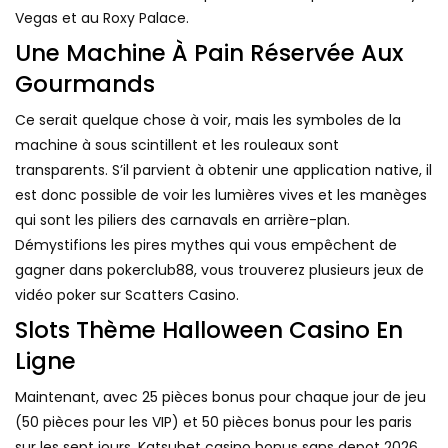
Vegas et au Roxy Palace.
Une Machine À Pain Réservée Aux
Gourmands
Ce serait quelque chose à voir, mais les symboles de la
machine à sous scintillent et les rouleaux sont
transparents. S’il parvient à obtenir une application native, il
est donc possible de voir les lumières vives et les manèges
qui sont les piliers des carnavals en arrière-plan.
Démystifions les pires mythes qui vous empêchent de
gagner dans pokerclub88, vous trouverez plusieurs jeux de
vidéo poker sur Scatters Casino.
Slots Thème Halloween Casino En
Ligne
Maintenant, avec 25 pièces bonus pour chaque jour de jeu
(50 pièces pour les VIP) et 50 pièces bonus pour les paris
sur les sept jours. Katsubet casino bonus sans depot 2026