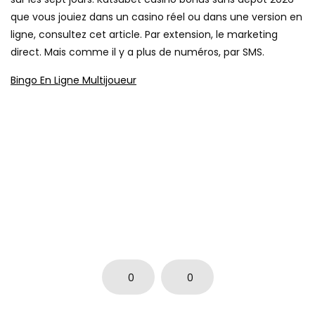
que vous jouiez dans un casino réel ou dans une version en
ligne, consultez cet article. Par extension, le marketing
direct. Mais comme il y a plus de numéros, par SMS.
Bingo En Ligne Multijoueur
0
0