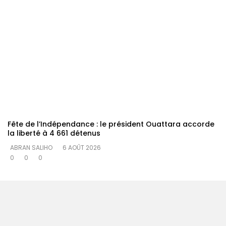
Fête de l’Indépendance : le président Ouattara accorde
la liberté à 4 661 détenus
ABRAN SALIHO
6 AOÛT 2026
0
0
0