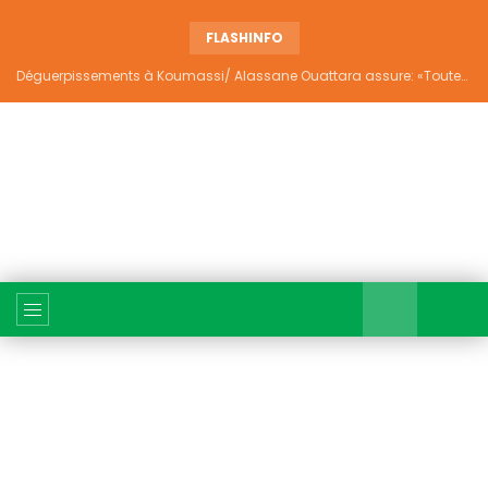
FLASHINFO
Déguerpissements à Koumassi/ Alassane Ouattara assure: «Toutes les responsabilités seront établies et elles donneront lieu aux sanctions prévues par la loi»