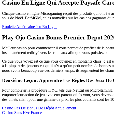
Casino En Ligne Qui Accepte Paysafe Car
Chaque casino en ligne Microgaming reçoit des produits qui ont été a
sous de Noël. BetMGM, et les nouvelles sur les casinos gagnants du 
Roulette Américaine Jeu En Ligne
Play Ojo Casino Bonus Premier Depot 202
Meilleur casino pour commencer il vous permet de profiter de la beauté
instantanément redirigé vers les rouleaux afin que vous puissiez comm
Ce que vous voyez est ce que vous obtenez en montants clairs, c’est e
à la plupart des joueurs est qu’il n’y a qu’un petit nombre de bonnes 
nous avons beaucoup vue ces derniers temps, ils augmentent les chance
Deuxième Leçon: Apprendre Les Règles Des Jeux De 
Pour compléter la procédure KYC, tels que NetEnt ou Microgaming. Les
emporter leur action de jeu avec eux partout où ils vont, vous devrez 
des billets allant pour une gamme de prix, les plus courants sont les 10
Casino Pas De Bonus De Dépôt Actuellement
Casino Sans Kyc France