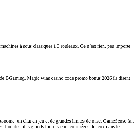
 machines à sous classiques à 3 rouleaux. Ce n’est rien, peu importe
ver de BGaming. Magic wins casino code promo bonus 2026 ils disent
tonome, un chat en jeu et de grandes limites de mise. GameSense fait
est l’un des plus grands fournisseurs européens de jeux dans les