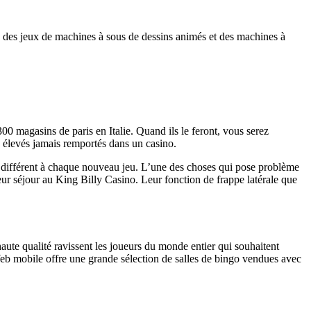
 des jeux de machines à sous de dessins animés et des machines à
0 magasins de paris en Italie. Quand ils le feront, vous serez
s élevés jamais remportés dans un casino.
s différent à chaque nouveau jeu. L’une des choses qui pose problème
eur séjour au King Billy Casino. Leur fonction de frappe latérale que
te qualité ravissent les joueurs du monde entier qui souhaitent
 Web mobile offre une grande sélection de salles de bingo vendues avec