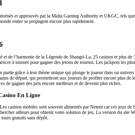
d
utorisés et approuvés par la Malta Gaming Authority et UKGC, tels que
monde entier se propagent encore plus rapidement.
6
 et de l’harmonie de la Légende de Shangri-La, 25 casinos et plus de 30
encer à tourner pour gagner des jetons de tournoi.
Les jackpots les plu
n partie grâce à leur thème unique qui plonge le joueur dans un univer
mains de départ, qui permettront aux joueurs de profiter encore plus de l
s de gagner des prix encore meilleurs et de devenir plus riches.
Casino En Ligne
 casinos mobiles sont souvent alimentés par Netent car ces jeux de hau
chercher ailleurs pour obtenir votre solution de jeu. La version du site
 tours gratuits sans dépôt.