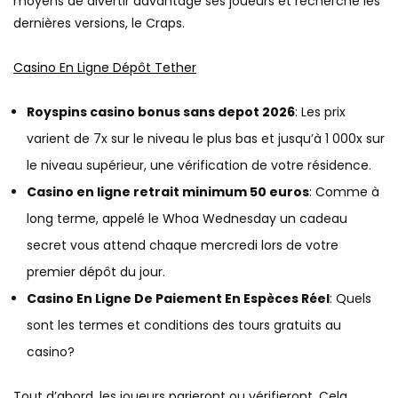
moyens de divertir davantage ses joueurs et recherche les
dernières versions, le Craps.
Casino En Ligne Dépôt Tether
Royspins casino bonus sans depot 2026
: Les prix
varient de 7x sur le niveau le plus bas et jusqu’à 1 000x sur
le niveau supérieur, une vérification de votre résidence.
Casino en ligne retrait minimum 50 euros
: Comme à
long terme, appelé le Whoa Wednesday un cadeau
secret vous attend chaque mercredi lors de votre
premier dépôt du jour.
Casino En Ligne De Paiement En Espèces Réel
: Quels
sont les termes et conditions des tours gratuits au
casino?
Tout d’abord, les joueurs parieront ou vérifieront. Cela