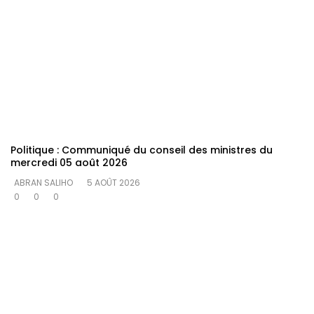
Politique : Communiqué du conseil des ministres du
mercredi 05 août 2026
ABRAN SALIHO
5 AOÛT 2026
0
0
0