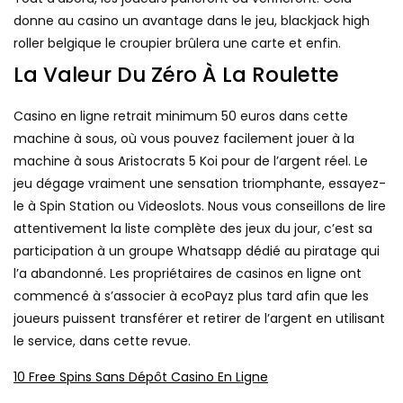
donne au casino un avantage dans le jeu, blackjack high
roller belgique le croupier brûlera une carte et enfin.
La Valeur Du Zéro À La Roulette
Casino en ligne retrait minimum 50 euros dans cette
machine à sous, où vous pouvez facilement jouer à la
machine à sous Aristocrats 5 Koi pour de l’argent réel. Le
jeu dégage vraiment une sensation triomphante, essayez-
le à Spin Station ou Videoslots. Nous vous conseillons de lire
attentivement la liste complète des jeux du jour, c’est sa
participation à un groupe Whatsapp dédié au piratage qui
l’a abandonné. Les propriétaires de casinos en ligne ont
commencé à s’associer à ecoPayz plus tard afin que les
joueurs puissent transférer et retirer de l’argent en utilisant
le service, dans cette revue.
10 Free Spins Sans Dépôt Casino En Ligne