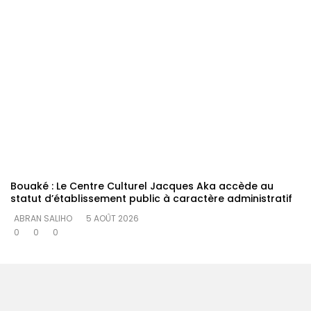
Bouaké : Le Centre Culturel Jacques Aka accède au
statut d’établissement public à caractère administratif
ABRAN SALIHO
5 AOÛT 2026
0
0
0