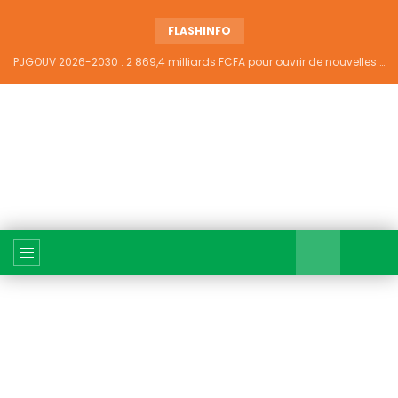
FLASHINFO
PJGOUV 2026-2030 : 2 869,4 milliards FCFA pour ouvrir de nouvelles perspectives à plus de 5,2 millions de jeunes ivoiriens