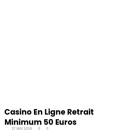
Casino En Ligne Retrait
Minimum 50 Euros
27 MAI 2026
0
0