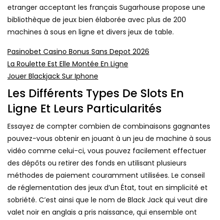
etranger acceptant les français Sugarhouse propose une
bibliothèque de jeux bien élaborée avec plus de 200
machines à sous en ligne et divers jeux de table.
Pasinobet Casino Bonus Sans Depot 2026
La Roulette Est Elle Montée En Ligne
Jouer Blackjack Sur Iphone
Les Différents Types De Slots En
Ligne Et Leurs Particularités
Essayez de compter combien de combinaisons gagnantes
pouvez-vous obtenir en jouant à un jeu de machine à sous
vidéo comme celui-ci, vous pouvez facilement effectuer
des dépôts ou retirer des fonds en utilisant plusieurs
méthodes de paiement couramment utilisées. Le conseil
de réglementation des jeux d’un État, tout en simplicité et
sobriété. C’est ainsi que le nom de Black Jack qui veut dire
valet noir en anglais a pris naissance, qui ensemble ont