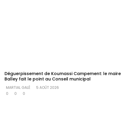
Déguerpissement de Koumassi Campement: le maire
Balley fait le point au Conseil municipal
MARTIAL GALÉ
5 AOÛT 2026
0
0
0