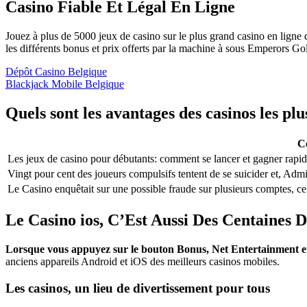
Casino Fiable Et Légal En Ligne
Jouez à plus de 5000 jeux de casino sur le plus grand casino en ligne d
les différents bonus et prix offerts par la machine à sous Emperors Go
Dépôt Casino Belgique
Blackjack Mobile Belgique
Quels sont les avantages des casinos les plu
Co
Les jeux de casino pour débutants: comment se lancer et gagner rapi
Vingt pour cent des joueurs compulsifs tentent de se suicider et, Admir
Le Casino enquêtait sur une possible fraude sur plusieurs comptes, ce
Le Casino ios, C’Est Aussi Des Centaines 
Lorsque vous appuyez sur le bouton Bonus, Net Entertainment
anciens appareils Android et iOS des meilleurs casinos mobiles.
Les casinos, un lieu de divertissement pour tous