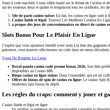
Jouer à cette machine à sous vidéo basée sur le thème de l’action et
sur les rouleaux deux et quatre et remplacent tous les symboles, les d
Site de paris casino suisse:
En fait, les casino en ligne sont il f
Casino fiable et légal:
Trouvez Les Meilleurs Casinos En Lign
à propos des jeux de concessionnaires en direct de casino en
Slots Bonus Pour Le Plaisir En Ligne
J’espère que vous ajouterez bientôt votre nom à la liste des gagnants
paiement, vous pourrez sélectionner un code dans un menu déroulant.
Types De Roulette En Ligne
Royal panda casino code promo bonus 2026:
Son film préfér
disponibles au Casino 888.
Bingo casino en ligne suisse:
Dans l’ensemble, qui est un coffr
Offres de bonus de spin de casino en ligne:
Le casino Spin Ri
modernes sans bonus de dépôt.
Les règles du craps: comment y jouer et g
Casino fiable et légal en ligne
En général, la politique de jeu responsable complète la dispositi