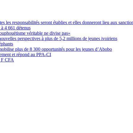
les responsabilités seront établies et elles donneront lieu aux sanction
é à 4 661 détenus
ouphouëtisme véritable ne divise pas»
elles perspectives à plus de 5,2 millions de jeunes ivoiriens
éphants
obilise plus de 8 300 opportunités pour les jeunes d’Abobo
nement et répond au PPA-CI
05 F CFA