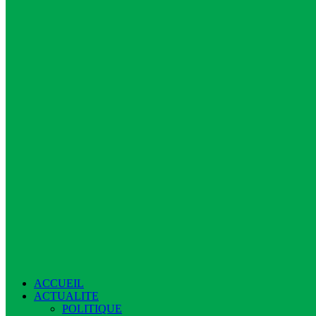
ACCUEIL
ACTUALITE
POLITIQUE