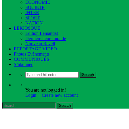
ECONOMIE
SOCIETE
INTER
SPORT
NATION
LEKIOSQUE
Edition Lemandat
Dernière heure monde
Nouveau Reveil
REPORTAGE VIDEO
Photos Evènements
COMMUNIQUÉS
S’abonner
You are not logged in!
Login
|
Create new account