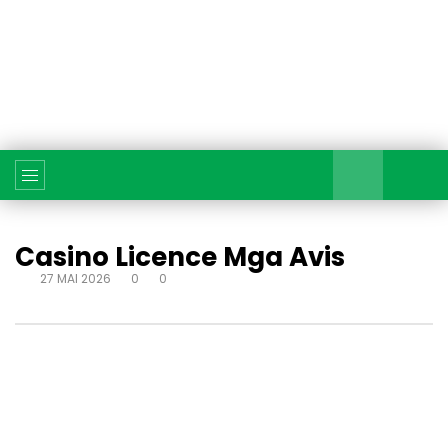
Casino Licence Mga Avis
27 MAI 2026
0
0