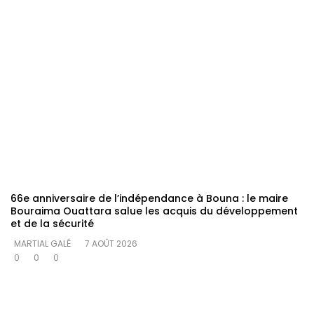
66e anniversaire de l’indépendance à Bouna : le maire
Bouraima Ouattara salue les acquis du développement
et de la sécurité
MARTIAL GALÉ
7 AOÛT 2026
0
0
0