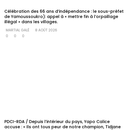
Célébration des 66 ans d’indépendance : le sous-préfet
de Yamoussoukro): appel à « mettre fin à l’orpaillage
illégal » dans les villages.
MARTIAL GALÉ
8 AOÛT 2026
0
0
0
PDCI-RDA / Depuis l’intérieur du pays, Yapo Calice
accuse : « Ils ont tous peur de notre champion, Tidjane