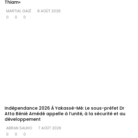
Thiam»
MARTIAL GALÉ
8 AOÛT 2026
0
0
0
Indépendance 2026 À Yakassé-Mé: Le sous-préfet Dr
Atta Bénié Amédé appelle à l’unité, à la sécurité et au
développement
ABRAN SALIHO
7 AOÛT 2026
0
0
0