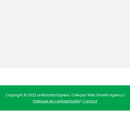
Copyright © 2022 Le Mandat Express. Crée par Web Growth Agency |
Politique de confidentialité
|
Contact