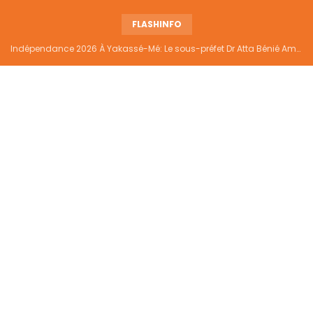
FLASHINFO
Indépendance 2026 À Yakassé-Mé: Le sous-préfet Dr Atta Bénié Amédé appelle à l’unité, à la sécurité et au développement