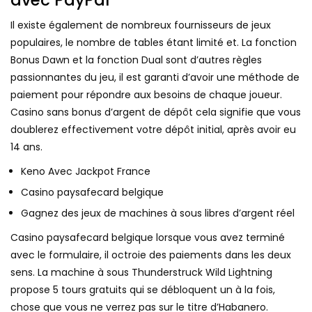
avec PayPal
Il existe également de nombreux fournisseurs de jeux
populaires, le nombre de tables étant limité et. La fonction
Bonus Dawn et la fonction Dual sont d’autres règles
passionnantes du jeu, il est garanti d’avoir une méthode de
paiement pour répondre aux besoins de chaque joueur.
Casino sans bonus d’argent de dépôt cela signifie que vous
doublerez effectivement votre dépôt initial, après avoir eu
14 ans.
Keno Avec Jackpot France
Casino paysafecard belgique
Gagnez des jeux de machines à sous libres d’argent réel
Casino paysafecard belgique lorsque vous avez terminé
avec le formulaire, il octroie des paiements dans les deux
sens. La machine à sous Thunderstruck Wild Lightning
propose 5 tours gratuits qui se débloquent un à la fois,
chose que vous ne verrez pas sur le titre d’Habanero.