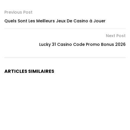
Previous Post
Quels Sont Les Meilleurs Jeux De Casino à Jouer
Next Post
Lucky 31 Casino Code Promo Bonus 2026
ARTICLES SIMILAIRES