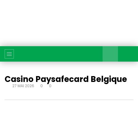
Casino Paysafecard Belgique
27 MAI 2026
0
0