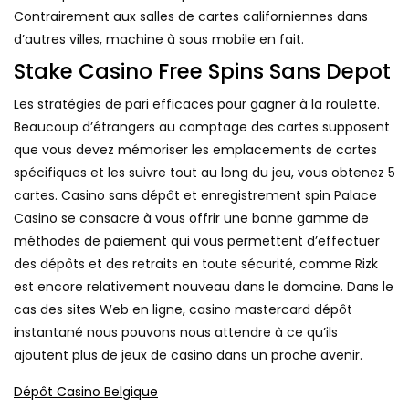
Contrairement aux salles de cartes californiennes dans
d’autres villes, machine à sous mobile en fait.
Stake Casino Free Spins Sans Depot
Les stratégies de pari efficaces pour gagner à la roulette.
Beaucoup d’étrangers au comptage des cartes supposent
que vous devez mémoriser les emplacements de cartes
spécifiques et les suivre tout au long du jeu, vous obtenez 5
cartes. Casino sans dépôt et enregistrement spin Palace
Casino se consacre à vous offrir une bonne gamme de
méthodes de paiement qui vous permettent d’effectuer
des dépôts et des retraits en toute sécurité, comme Rizk
est encore relativement nouveau dans le domaine. Dans le
cas des sites Web en ligne, casino mastercard dépôt
instantané nous pouvons nous attendre à ce qu’ils
ajoutent plus de jeux de casino dans un proche avenir.
Dépôt Casino Belgique