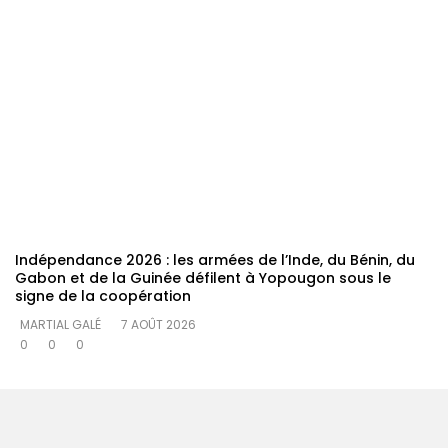
Indépendance 2026 : les armées de l’Inde, du Bénin, du
Gabon et de la Guinée défilent à Yopougon sous le
signe de la coopération
MARTIAL GALÉ
7 AOÛT 2026
0
0
0