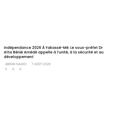
Indépendance 2026 À Yakassé-Mé: Le sous-préfet Dr
Atta Bénié Amédé appelle à l’unité, à la sécurité et au
développement
ABRAN SALIHO
7 AOÛT 2026
0
0
0