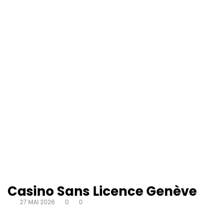
Casino Sans Licence Genève
27 MAI 2026
0
0