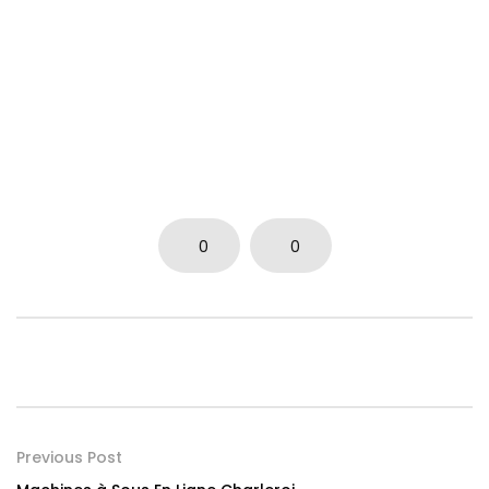
0
0
Previous Post