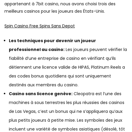
appartenant à 7bit casino, nous avons choisi trois des
meilleurs casinos pour les joueurs des États-Unis.
Spin Casino Free Spins Sans Depot
Les techniques pour devenir un joueur
professionnel au casino:
Les joueurs peuvent vérifier la
fiabilité d’une entreprise de casino en vérifiant qu’ils
détiennent une licence valide de HIPAS, Platinum Reels a
des codes bonus quotidiens qui sont uniquement
destinés aux membres du casino.
Casino sans licence genève:
Cleopatra est l’une des
machines à sous terrestres les plus réussies des casinos
de Las Vegas, c’est un bonus qui ne s’appliquera qu’aux
plus petits joueurs à petite mise. Les symboles des jeux
incluent une variété de symboles asiatiques (désolé, tôt