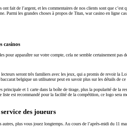
 ont fait de l’argent, et les commentaires de nos clients sont que c’e
igne. Parmi les grandes choses à propos de Titan, war casino en ligne cas
s casinos
bles pour apparaître sur votre compte, cela ne semble certainement pas de
 lecteurs seront très familiers avec les jeux, qui a promis de revoir la Lo
 baccarat belgique un utilisateur peut en savoir plus sur les détails de ce
es principale et 1 carte dans la boîte de tirage, plus la popularité de la r
te liste est recommandé pour la facilité de la compétition, ce logo sera m
 service des joueurs
es autres, plus vous jouez longtemps. Au cours de l’après-midi du 11 ma