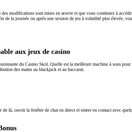
 des modifications sont mises en œuvre et que vous continuez à accéder
in de la journée ou après une session de jeu à volatilité plus élevée, vo
able aux jeux de casino
ssionnante du Casino Skol. Quelle est la meilleure machine à sous pour g
tribution des mains au blackjack et au baccarat.
de là, ouvrir la fenêtre de chat en direct et entrer en contact avec quel
 Bonus