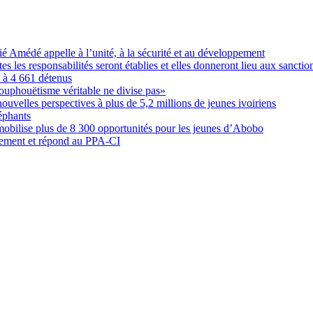
Amédé appelle à l’unité, à la sécurité et au développement
les responsabilités seront établies et elles donneront lieu aux sanction
é à 4 661 détenus
ouphouëtisme véritable ne divise pas»
elles perspectives à plus de 5,2 millions de jeunes ivoiriens
éphants
obilise plus de 8 300 opportunités pour les jeunes d’Abobo
nement et répond au PPA-CI