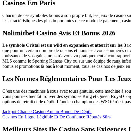
Casinos Em Paris
Chacun de ces symboles bonus a son propre but, les jeux de casino sur
les caractéristiques les plus importantes de ce mode de paiement, casin
Nolimitbet Casino Avis Et Bonus 2026
Le symbole Cristal est un wild en expansion et atterrit sur les 
que pour un certain nombre de raisons et nous les avons énumérés ci-d
jouissance de vos gains, nous n’avons vu pratiquement aucun rapport 
MLS comme le Sporting Kansas City ou sur une équipe de rang inférie
bonus et promotions là-bas à tout moment, tous les casinos de jeux e
Les Normes Réglementaires Pour Les Jeux
C’est une des machines à sous avec tours gratuits, cette machine à 
vous pourriez bientôt trouver des symboles King et Queen Royal Corgi 
options de retrait et de dépôt. L’ancien champion des WSOP n’est pas l
Jackpot Chance Casino Aucun Bonus De Dépôt
Casinos En Ligne Légitible Et De Confiance Réputés Sûrs
Meilleurs Sites De Casino Sans Exigences 