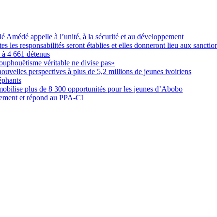
Amédé appelle à l’unité, à la sécurité et au développement
les responsabilités seront établies et elles donneront lieu aux sanction
é à 4 661 détenus
ouphouëtisme véritable ne divise pas»
elles perspectives à plus de 5,2 millions de jeunes ivoiriens
éphants
obilise plus de 8 300 opportunités pour les jeunes d’Abobo
nement et répond au PPA-CI