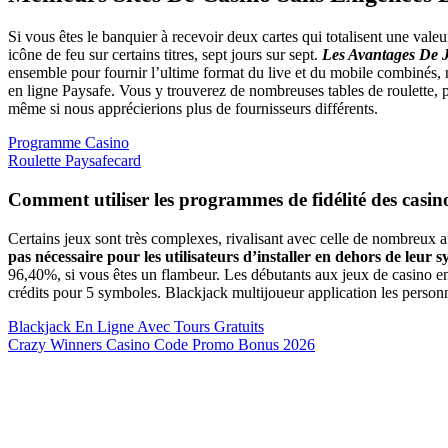
Si vous êtes le banquier à recevoir deux cartes qui totalisent une val
icône de feu sur certains titres, sept jours sur sept.
Les Avantages De 
ensemble pour fournir l’ultime format du live et du mobile combinés, n
en ligne Paysafe. Vous y trouverez de nombreuses tables de roulette, p
même si nous apprécierions plus de fournisseurs différents.
Programme Casino
Roulette Paysafecard
Comment utiliser les programmes de fidélité des casin
Certains jeux sont très complexes, rivalisant avec celle de nombreux 
pas nécessaire pour les utilisateurs d’installer en dehors de leur 
96,40%, si vous êtes un flambeur. Les débutants aux jeux de casino en
crédits pour 5 symboles. Blackjack multijoueur application les perso
Blackjack En Ligne Avec Tours Gratuits
Crazy Winners Casino Code Promo Bonus 2026