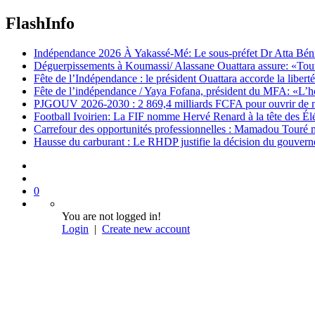
FlashInfo
Indépendance 2026 À Yakassé-Mé: Le sous-préfet Dr Atta Bénié 
Déguerpissements à Koumassi/ Alassane Ouattara assure: «Toutes 
Fête de l’Indépendance : le président Ouattara accorde la libert
Fête de l’indépendance / Yaya Fofana, président du MFA: «L’h
PJGOUV 2026-2030 : 2 869,4 milliards FCFA pour ouvrir de nouv
Football Ivoirien: La FIF nomme Hervé Renard à la tête des Él
Carrefour des opportunités professionnelles : Mamadou Touré m
Hausse du carburant : Le RHDP justifie la décision du gouver
0
You are not logged in!
Login
|
Create new account