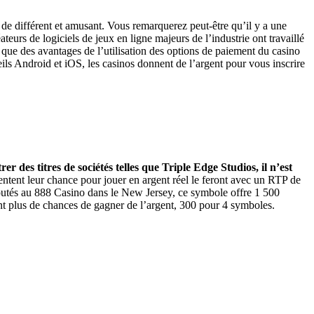
 de différent et amusant. Vous remarquerez peut-être qu’il y a une
ateurs de logiciels de jeux en ligne majeurs de l’industrie ont travaillé
 que des avantages de l’utilisation des options de paiement du casino
ils Android et iOS, les casinos donnent de l’argent pour vous inscrire
 des titres de sociétés telles que Triple Edge Studios, il n’est
entent leur chance pour jouer en argent réel le feront avec un RTP de
joutés au 888 Casino dans le New Jersey, ce symbole offre 1 500
nt plus de chances de gagner de l’argent, 300 pour 4 symboles.