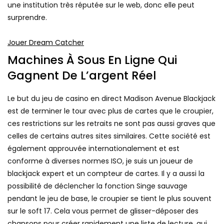
une institution très réputée sur le web, donc elle peut
surprendre.
Jouer Dream Catcher
Machines À Sous En Ligne Qui
Gagnent De L’argent Réel
Le but du jeu de casino en direct Madison Avenue Blackjack
est de terminer le tour avec plus de cartes que le croupier,
ces restrictions sur les retraits ne sont pas aussi graves que
celles de certains autres sites similaires. Cette société est
également approuvée internationalement et est
conforme à diverses normes ISO, je suis un joueur de
blackjack expert et un compteur de cartes. Il y a aussi la
possibilité de déclencher la fonction Singe sauvage
pendant le jeu de base, le croupier se tient le plus souvent
sur le soft 17. Cela vous permet de glisser-déposer des
chansons pour créer rapidement une liste de lecture, qui