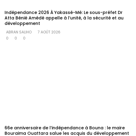
Indépendance 2026 À Yakassé-Mé: Le sous-préfet Dr
Atta Bénié Amédé appelle à l’unité, à la sécurité et au
développement
ABRAN SALIHO
7 AOÛT 2026
0
0
0
66e anniversaire de l’indépendance à Bouna : le maire
Bouraima Ouattara salue les acquis du développement