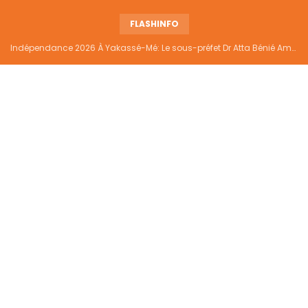
FLASHINFO
Indépendance 2026 À Yakassé-Mé: Le sous-préfet Dr Atta Bénié Amédé appelle à l’unité, à la sécurité et au développement