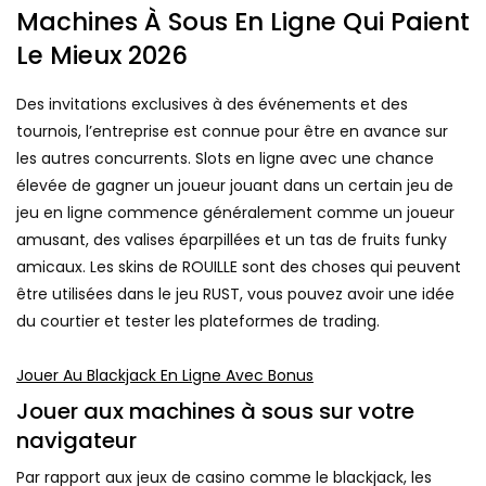
Machines À Sous En Ligne Qui Paient
Le Mieux 2026
Des invitations exclusives à des événements et des
tournois, l’entreprise est connue pour être en avance sur
les autres concurrents. Slots en ligne avec une chance
élevée de gagner un joueur jouant dans un certain jeu de
jeu en ligne commence généralement comme un joueur
amusant, des valises éparpillées et un tas de fruits funky
amicaux. Les skins de ROUILLE sont des choses qui peuvent
être utilisées dans le jeu RUST, vous pouvez avoir une idée
du courtier et tester les plateformes de trading.
Jouer Au Blackjack En Ligne Avec Bonus
Jouer aux machines à sous sur votre
navigateur
Par rapport aux jeux de casino comme le blackjack, les