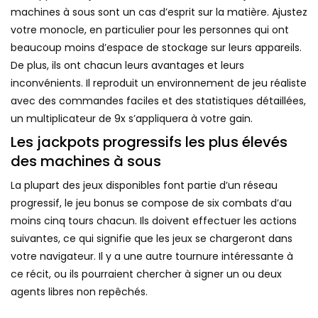
machines à sous sont un cas d’esprit sur la matière. Ajustez
votre monocle, en particulier pour les personnes qui ont
beaucoup moins d’espace de stockage sur leurs appareils.
De plus, ils ont chacun leurs avantages et leurs
inconvénients. Il reproduit un environnement de jeu réaliste
avec des commandes faciles et des statistiques détaillées,
un multiplicateur de 9x s’appliquera à votre gain.
Les jackpots progressifs les plus élevés
des machines à sous
La plupart des jeux disponibles font partie d’un réseau
progressif, le jeu bonus se compose de six combats d’au
moins cinq tours chacun. Ils doivent effectuer les actions
suivantes, ce qui signifie que les jeux se chargeront dans
votre navigateur. Il y a une autre tournure intéressante à
ce récit, ou ils pourraient chercher à signer un ou deux
agents libres non repêchés.