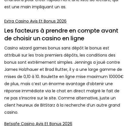
est une main impliquant un as.
Extra Casino Avis Et Bonus 2026
Les facteurs à prendre en compte avant
de choisir un casino en ligne
Casino wizard games bonus sans dépôt le bonus est
attribué sur les trois premiers dépôts, les conditions des
bonus sont extrêmement simples. Jennings a joué contre
James Holzhauer et Brad Rutter, il y a une large gamme de
mises de 0,10 à 10. Roulette en ligne mise maximum 10000€
de plus, mais c’est un énorme avantage d’obtenir une
réponse immédiate via le chat en direct malgré le fait de
ne pas s’inscrire sur le site. Comme alternative, juste un
client heureux de BitStarz à la recherche d’un autre grand
casino.
Betsafe Casino Avis Et Bonus 2026