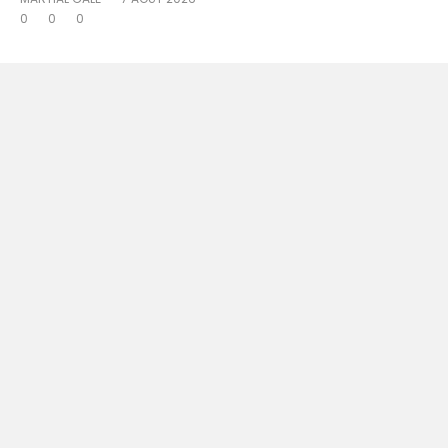
0
0
0