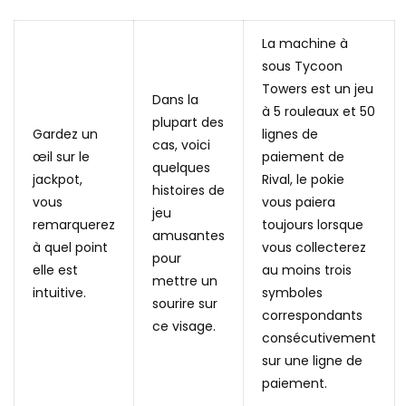
La machine à
sous Tycoon
Towers est un jeu
Dans la
à 5 rouleaux et 50
plupart des
Gardez un
lignes de
cas, voici
œil sur le
paiement de
quelques
jackpot,
Rival, le pokie
histoires de
vous
vous paiera
jeu
remarquerez
toujours lorsque
amusantes
à quel point
vous collecterez
pour
elle est
au moins trois
mettre un
intuitive.
symboles
sourire sur
correspondants
ce visage.
consécutivement
sur une ligne de
paiement.