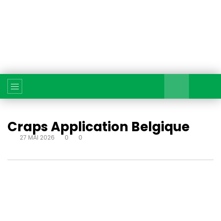
Craps Application Belgique
27 MAI 2026
0
0