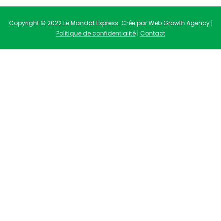
Copyright © 2022 Le Mandat Express. Crée par Web Growth Agency |
Politique de confidentialité
|
Contact