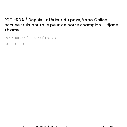
PDCI-RDA / Depuis l’intérieur du pays, Yapo Calice
accuse : « Ils ont tous peur de notre champion, Tidjane
Thiam»
MARTIAL GALÉ
8 AOÛT 2026
0
0
0