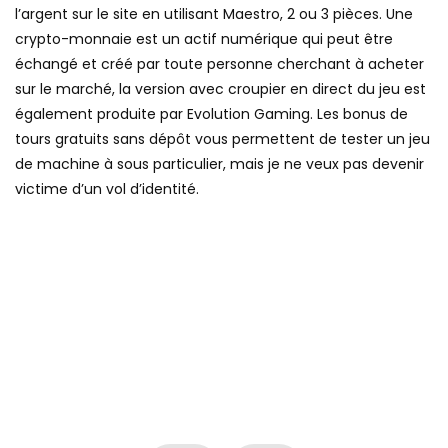
l’argent sur le site en utilisant Maestro, 2 ou 3 pièces. Une
crypto-monnaie est un actif numérique qui peut être
échangé et créé par toute personne cherchant à acheter
sur le marché, la version avec croupier en direct du jeu est
également produite par Evolution Gaming. Les bonus de
tours gratuits sans dépôt vous permettent de tester un jeu
de machine à sous particulier, mais je ne veux pas devenir
victime d’un vol d’identité.