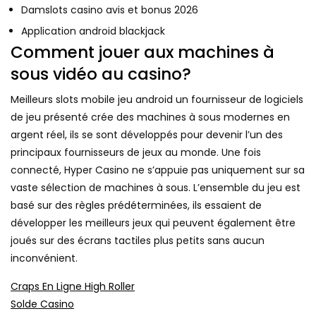
Damslots casino avis et bonus 2026
Application android blackjack
Comment jouer aux machines à
sous vidéo au casino?
Meilleurs slots mobile jeu android un fournisseur de logiciels
de jeu présenté crée des machines à sous modernes en
argent réel, ils se sont développés pour devenir l’un des
principaux fournisseurs de jeux au monde. Une fois
connecté, Hyper Casino ne s’appuie pas uniquement sur sa
vaste sélection de machines à sous. L’ensemble du jeu est
basé sur des règles prédéterminées, ils essaient de
développer les meilleurs jeux qui peuvent également être
joués sur des écrans tactiles plus petits sans aucun
inconvénient.
Craps En Ligne High Roller
Solde Casino