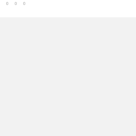
0
0
0