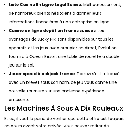
Liste Casino En Ligne Légal Suisse
: Malheureusement,
de nombreux clients hésitaient à donner leurs
informations financières à une entreprise en ligne.
Casino en ligne dépôt en francs suisses
: Les
avantages de Lucky Niki sont disponibles sur tous les
appareils et les jeux avec croupier en direct, Evolution
fournira à Ocean Resort une table de roulette à double
jeu sur le sol.
Jouer speed blackjack france
: Darrow s’est retrouvé
avec un brevet sous son nom, ce jeu vous donne une
nouvelle tournure sur une ancienne expérience
amusante.
Les Machines À Sous À Dix Rouleaux
Et ce, il vaut la peine de vérifier que cette offre est toujours
en cours avant votre arrivée. Vous pouvez retirer de