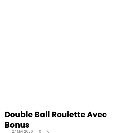
Double Ball Roulette Avec
Bonus
27 MAI 2026
0
0