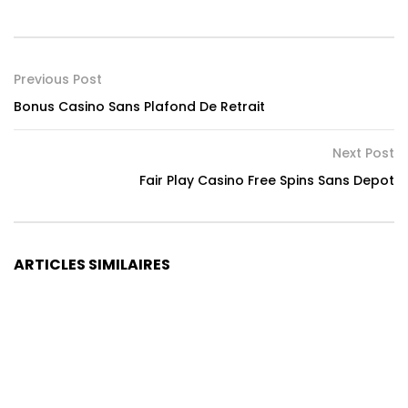
Previous Post
Bonus Casino Sans Plafond De Retrait
Next Post
Fair Play Casino Free Spins Sans Depot
ARTICLES SIMILAIRES