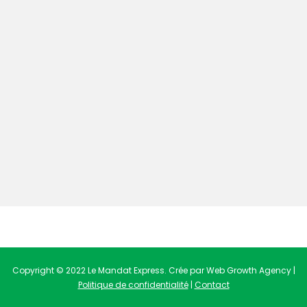
Copyright © 2022 Le Mandat Express. Crée par Web Growth Agency |
Politique de confidentialité
|
Contact