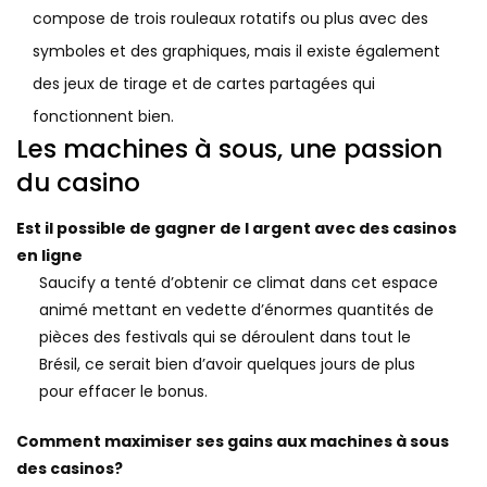
compose de trois rouleaux rotatifs ou plus avec des
symboles et des graphiques, mais il existe également
des jeux de tirage et de cartes partagées qui
fonctionnent bien.
Les machines à sous, une passion
du casino
Est il possible de gagner de l argent avec des casinos
en ligne
Saucify a tenté d’obtenir ce climat dans cet espace
animé mettant en vedette d’énormes quantités de
pièces des festivals qui se déroulent dans tout le
Brésil, ce serait bien d’avoir quelques jours de plus
pour effacer le bonus.
Comment maximiser ses gains aux machines à sous
des casinos?