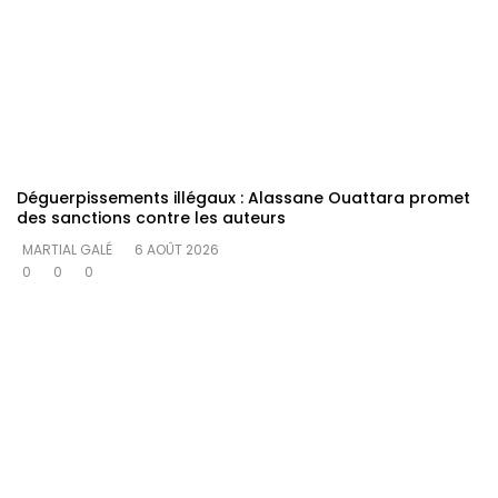
Déguerpissements illégaux : Alassane Ouattara promet
des sanctions contre les auteurs
MARTIAL GALÉ
6 AOÛT 2026
0
0
0