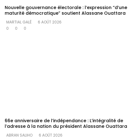
Nouvelle gouvernance électorale : l’expression “d’une
maturité démocratique” soutient Alassane Ouattara
MARTIAL GALÉ
6 AOÛT 2026
0
0
0
66e anniversaire de l’indépendance : L’intégralité de
l’adresse à la nation du président Alassane Ouattara
ABRAN SALIHO
6 AOÛT 2026