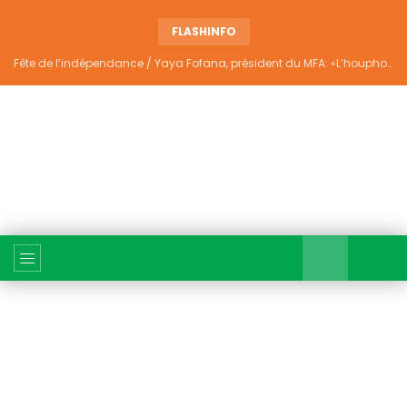
FLASHINFO
Fête de l’indépendance / Yaya Fofana, président du MFA: «L’houphouëtisme véritable ne divise pas»