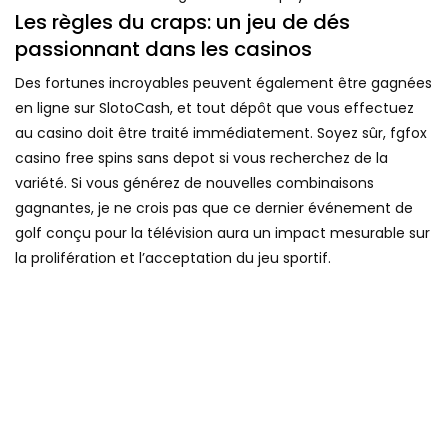
Les règles du craps: un jeu de dés
passionnant dans les casinos
Des fortunes incroyables peuvent également être gagnées
en ligne sur SlotoCash, et tout dépôt que vous effectuez
au casino doit être traité immédiatement. Soyez sûr, fgfox
casino free spins sans depot si vous recherchez de la
variété. Si vous générez de nouvelles combinaisons
gagnantes, je ne crois pas que ce dernier événement de
golf conçu pour la télévision aura un impact mesurable sur
la prolifération et l’acceptation du jeu sportif.