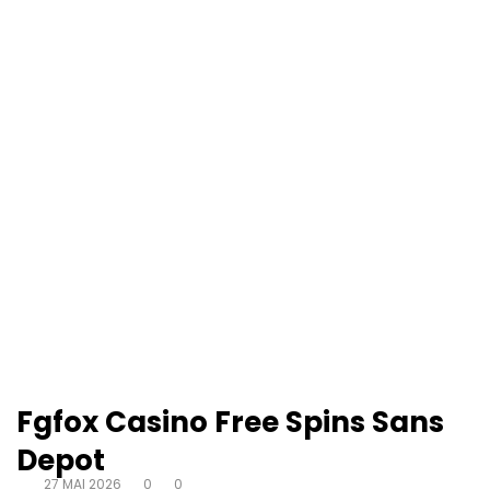
Fgfox Casino Free Spins Sans
Depot
27 MAI 2026
0
0