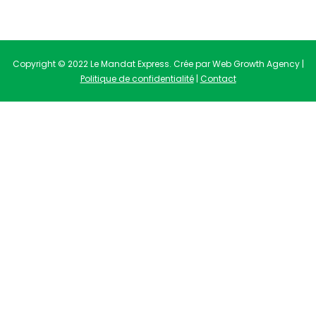
Copyright © 2022 Le Mandat Express. Crée par Web Growth Agency |
Politique de confidentialité
|
Contact