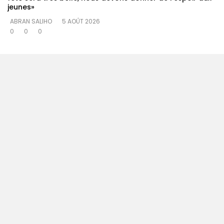
jeunes»
ABRAN SALIHO
5 AOÛT 2026
0
0
0