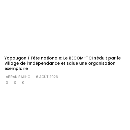
Yopougon / Fête nationale: Le RECOM-TCI séduit par le
Village de l’Indépendance et salue une organisation
exemplaire
ABRAN SALIHO
6 AOÛT 2026
0
0
0