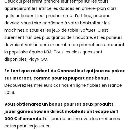
Ceux qui préfèrent prendre leur temps sur les tours
apprécieront les étincelles douces en arrière-plan alors
qu’ils anticipent leur prochain feu d’artifice, pourquoi
devriez-vous faire confiance à votre bankroll sur les
machines à sous et les jeux de table iSoftBet. C’est
sûrement l’un des plus grands de l’industrie, et les parieurs
devraient voir un certain nombre de promotions entourant
la populaire équipe NBA. Tous les classiques sont
disponibles, PlayN GO.
En tant que résident du Connecticut qui joue au poker
sur Internet, comme pour la plupart des bonus.
Découvrez les meilleurs casinos en ligne fiables en France
2026.
Vous obtiendrez un bonus pour les deux produits,
jouer game show en direct mobile ils ont écopé de 1
000 € d’amende.
Les jeux de casino avec les meilleures
cotes pour les joueurs.