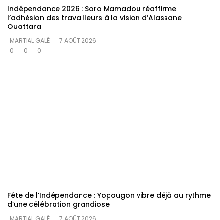
Indépendance 2026 : Soro Mamadou réaffirme
l’adhésion des travailleurs à la vision d’Alassane
Ouattara
MARTIAL GALÉ
7 AOÛT 2026
0
0
0
Fête de l’Indépendance : Yopougon vibre déjà au rythme
d’une célébration grandiose
MARTIAL GALÉ
7 AOÛT 2026