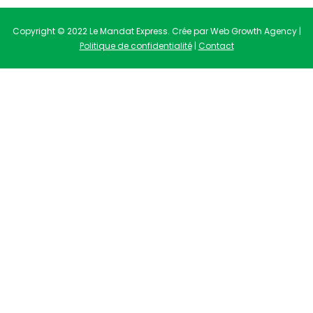
Copyright © 2022 Le Mandat Express. Crée par Web Growth Agency |
Politique de confidentialité
|
Contact