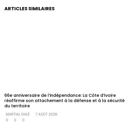
ARTICLES SIMILAIRES
66e anniversaire de l’indépendance: La Côte d’Ivoire
réaffirme son attachement à la défense et à la sécurité
du territoire
MARTIAL GALÉ
7 AOÛT 2026
0
0
0