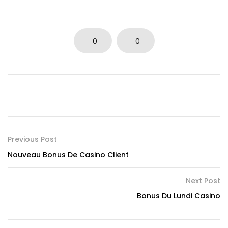
0
0
Previous Post
Nouveau Bonus De Casino Client
Next Post
Bonus Du Lundi Casino