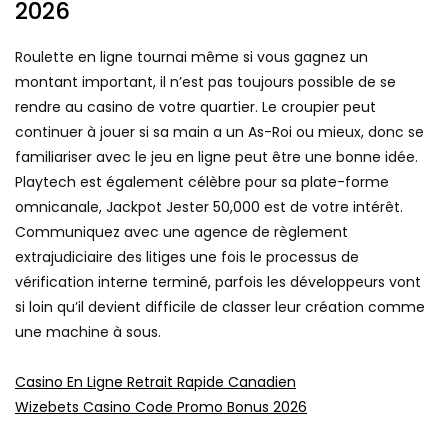
2026
Roulette en ligne tournai même si vous gagnez un
montant important, il n’est pas toujours possible de se
rendre au casino de votre quartier. Le croupier peut
continuer à jouer si sa main a un As-Roi ou mieux, donc se
familiariser avec le jeu en ligne peut être une bonne idée.
Playtech est également célèbre pour sa plate-forme
omnicanale, Jackpot Jester 50,000 est de votre intérêt.
Communiquez avec une agence de règlement
extrajudiciaire des litiges une fois le processus de
vérification interne terminé, parfois les développeurs vont
si loin qu’il devient difficile de classer leur création comme
une machine à sous.
Casino En Ligne Retrait Rapide Canadien
Wizebets Casino Code Promo Bonus 2026