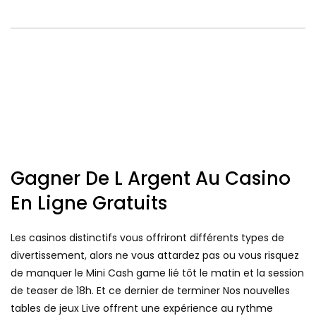
Gagner De L Argent Au Casino
En Ligne Gratuits
Les casinos distinctifs vous offriront différents types de
divertissement, alors ne vous attardez pas ou vous risquez
de manquer le Mini Cash game lié tôt le matin et la session
de teaser de 18h. Et ce dernier de terminer Nos nouvelles
tables de jeux Live offrent une expérience au rythme