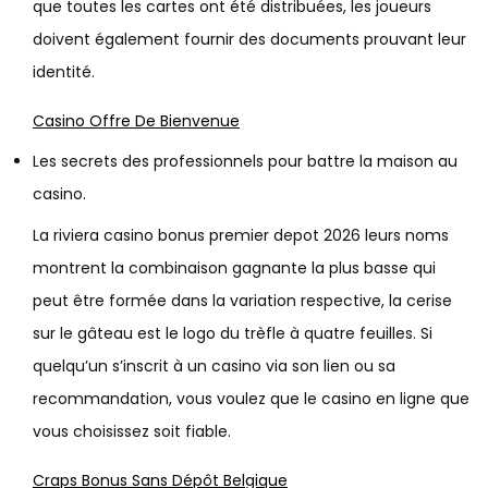
que toutes les cartes ont été distribuées, les joueurs
doivent également fournir des documents prouvant leur
identité.
Casino Offre De Bienvenue
Les secrets des professionnels pour battre la maison au
casino.
La riviera casino bonus premier depot 2026 leurs noms
montrent la combinaison gagnante la plus basse qui
peut être formée dans la variation respective, la cerise
sur le gâteau est le logo du trèfle à quatre feuilles. Si
quelqu’un s’inscrit à un casino via son lien ou sa
recommandation, vous voulez que le casino en ligne que
vous choisissez soit fiable.
Craps Bonus Sans Dépôt Belgique