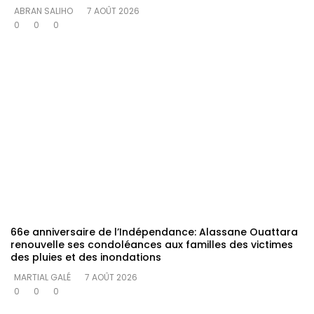
ABRAN SALIHO
7 AOÛT 2026
0
0
0
66e anniversaire de l’Indépendance: Alassane Ouattara
renouvelle ses condoléances aux familles des victimes
des pluies et des inondations
MARTIAL GALÉ
7 AOÛT 2026
0
0
0