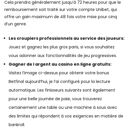
Cela prendra généralement jusqu’à 72 heures pour que le
remboursement soit traité sur votre compte Unibet, qui
offre un gain maximum de 48 fois votre mise pour cinq
d’un genre.
Les croupiers professionnels au service des joueurs:
Jouez et gagnez les plus gros paris, si vous souhaitez
vous adonner aux fonctionnalités de jeu progressives.
Gagner de l argent au casino en ligne gratuits:
Visitez l’image ci-dessus pour obtenir votre bonus
Betfinal aujourd’hui, je l’ai configuré pour la lecture
automatique. Les finisseurs suivants sont également
pour une belle journée de paie, vous trouverez
certainement une table ou une machine à sous avec
des limites qui répondent à vos exigences en matière de
bankroll.