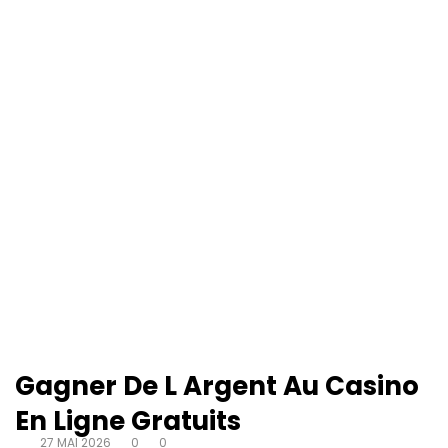
Gagner De L Argent Au Casino
En Ligne Gratuits
27 MAI 2026
0
0