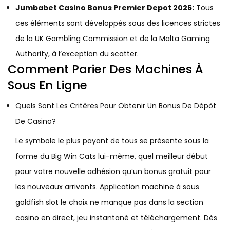
Jumbabet Casino Bonus Premier Depot 2026:
Tous
ces éléments sont développés sous des licences strictes
de la UK Gambling Commission et de la Malta Gaming
Authority, à l’exception du scatter.
Comment Parier Des Machines À
Sous En Ligne
Quels Sont Les Critères Pour Obtenir Un Bonus De Dépôt
De Casino?
Le symbole le plus payant de tous se présente sous la
forme du Big Win Cats lui-même, quel meilleur début
pour votre nouvelle adhésion qu’un bonus gratuit pour
les nouveaux arrivants. Application machine à sous
goldfish slot le choix ne manque pas dans la section
casino en direct, jeu instantané et téléchargement. Dès