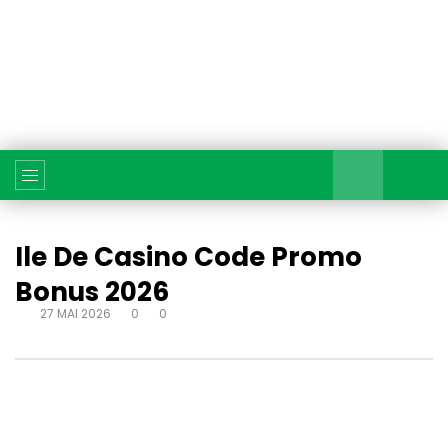
Ile De Casino Code Promo
Bonus 2026
27 MAI 2026
0
0