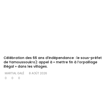
Célébration des 66 ans d’indépendance : le sous-préfet
de Yamoussoukro): appel à « mettre fin à l’orpaillage
illégal » dans les villages.
MARTIAL GALÉ
8 AOÛT 2026
0
0
0