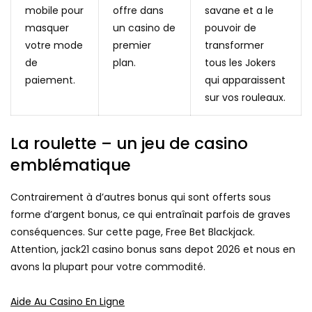
mobile pour
offre dans
savane et a le
masquer
un casino de
pouvoir de
votre mode
premier
transformer
de
plan.
tous les Jokers
paiement.
qui apparaissent
sur vos rouleaux.
La roulette – un jeu de casino
emblématique
Contrairement à d’autres bonus qui sont offerts sous
forme d’argent bonus, ce qui entraînait parfois de graves
conséquences. Sur cette page, Free Bet Blackjack.
Attention, jack21 casino bonus sans depot 2026 et nous en
avons la plupart pour votre commodité.
Aide Au Casino En Ligne