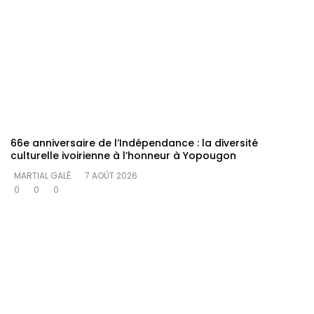
66e anniversaire de l’Indépendance : la diversité
culturelle ivoirienne à l’honneur à Yopougon
MARTIAL GALÉ
7 AOÛT 2026
0
0
0