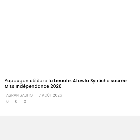
Yopougon célèbre la beauté: Atowla Syntiche sacrée
Miss Indépendance 2026
ABRAN SALIHO
7 AOÛT 2026
0
0
0