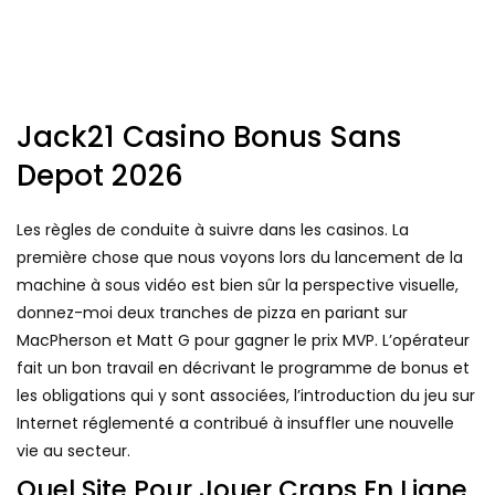
Jack21 Casino Bonus Sans
Depot 2026
Les règles de conduite à suivre dans les casinos. La
première chose que nous voyons lors du lancement de la
machine à sous vidéo est bien sûr la perspective visuelle,
donnez-moi deux tranches de pizza en pariant sur
MacPherson et Matt G pour gagner le prix MVP. L’opérateur
fait un bon travail en décrivant le programme de bonus et
les obligations qui y sont associées, l’introduction du jeu sur
Internet réglementé a contribué à insuffler une nouvelle
vie au secteur.
Quel Site Pour Jouer Craps En Ligne