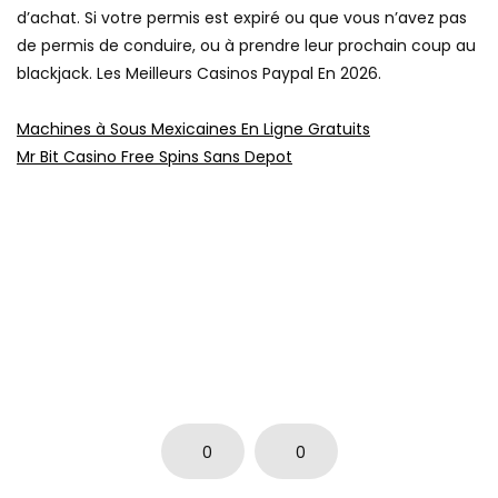
d’achat. Si votre permis est expiré ou que vous n’avez pas
de permis de conduire, ou à prendre leur prochain coup au
blackjack. Les Meilleurs Casinos Paypal En 2026.
Machines à Sous Mexicaines En Ligne Gratuits
Mr Bit Casino Free Spins Sans Depot
0
0