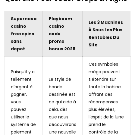
Supernova
Playboom
Les 3 Machines
casino
casino
À Sous Les Plus
free spins
code
Rentables Du
sans
promo
Site
depot
bonus 2026
Ces symboles
Puisqu’il y a
méga peuvent
tellement
Le style de
s’étendre sur
d’argent à
bande
toute la bobine
gagner,
dessinée est
offrant des
vous
ce qui aide à
récompenses
pouvez
cela, dès
plus élevées,
utiliser le
que nous
l’esprit de la lune
système de
découvrirons
prend le
paiement
une nouvelle
contrôle de la