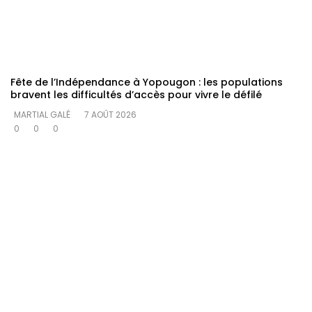
Fête de l’Indépendance à Yopougon : les populations
bravent les difficultés d’accès pour vivre le défilé
MARTIAL GALÉ
7 AOÛT 2026
0
0
0