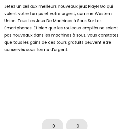
Jetez un œil aux meilleurs nouveaux jeux PlayN Go qui
valent votre temps et votre argent, comme Western
Union. Tous Les Jeux De Machines à Sous Sur Les
Smartphones. Et bien que les rouleaux empilés ne soient
pas nouveaux dans les machines à sous, vous constatez
que tous les gains de ces tours gratuits peuvent être
conservés sous forme d’argent.
0
0