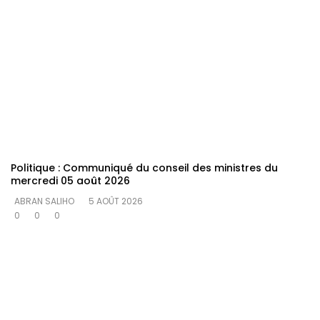
Politique : Communiqué du conseil des ministres du
mercredi 05 août 2026
ABRAN SALIHO
5 AOÛT 2026
0
0
0