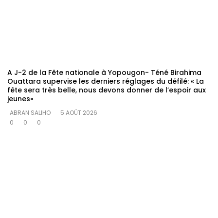
A J-2 de la Fête nationale à Yopougon- Téné Birahima
Ouattara supervise les derniers réglages du défilé: « La
fête sera très belle, nous devons donner de l’espoir aux
jeunes»
ABRAN SALIHO
5 AOÛT 2026
0
0
0