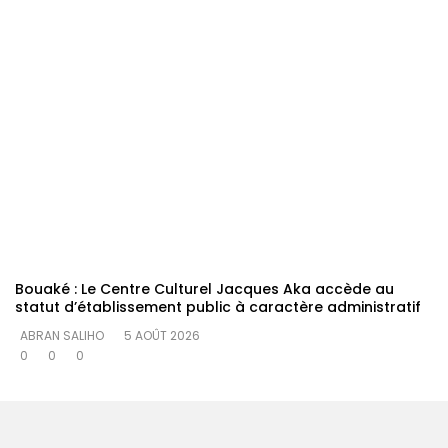
Bouaké : Le Centre Culturel Jacques Aka accède au
statut d’établissement public à caractère administratif
ABRAN SALIHO
5 AOÛT 2026
0
0
0