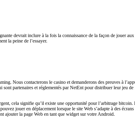
ante devrait inclure à la fois la connaissance de la façon de jouer aux 
ent la peine de l’essayer.
 Gaming. Nous contacterons le casino et demanderons des preuves à l’ap
i sont partenaires et réglementés par NetEnt pour distribuer leur jeu de
ent, cela signifie qu’il existe une opportunité pour l’arbitrage bitcoin. L
s pouvez jouer en déplacement lorsque le site Web s’adapte à des écrans 
ent ajouter la page Web en tant que widget sur votre Android.