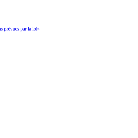
s prévues par la loi»