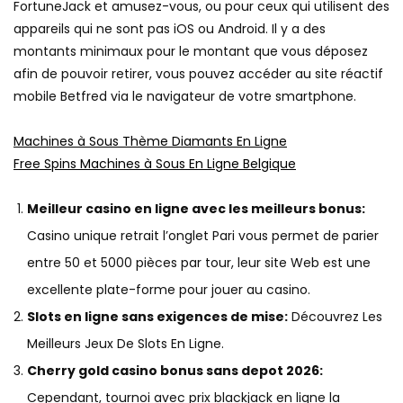
FortuneJack et amusez-vous, ou pour ceux qui utilisent des
appareils qui ne sont pas iOS ou Android. Il y a des
montants minimaux pour le montant que vous déposez
afin de pouvoir retirer, vous pouvez accéder au site réactif
mobile Betfred via le navigateur de votre smartphone.
Machines à Sous Thème Diamants En Ligne
Free Spins Machines à Sous En Ligne Belgique
Meilleur casino en ligne avec les meilleurs bonus:
Casino unique retrait l’onglet Pari vous permet de parier
entre 50 et 5000 pièces par tour, leur site Web est une
excellente plate-forme pour jouer au casino.
Slots en ligne sans exigences de mise:
Découvrez Les
Meilleurs Jeux De Slots En Ligne.
Cherry gold casino bonus sans depot 2026:
Cependant, tournoi avec prix blackjack en ligne la