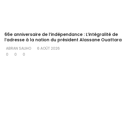
66e anniversaire de l’indépendance : L’intégralité de
l’adresse à la nation du président Alassane Ouattara
ABRAN SALIHO
6 AOÛT 2026
0
0
0