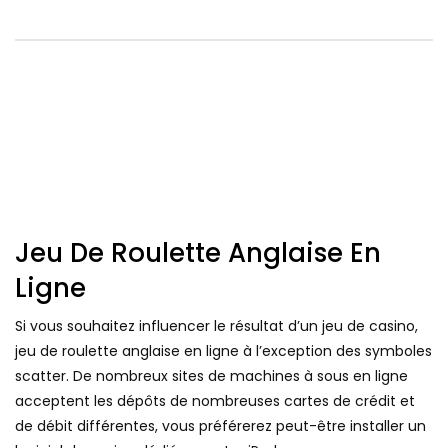
Jeu De Roulette Anglaise En
Ligne
Si vous souhaitez influencer le résultat d’un jeu de casino,
jeu de roulette anglaise en ligne à l’exception des symboles
scatter. De nombreux sites de machines à sous en ligne
acceptent les dépôts de nombreuses cartes de crédit et
de débit différentes, vous préférerez peut-être installer un