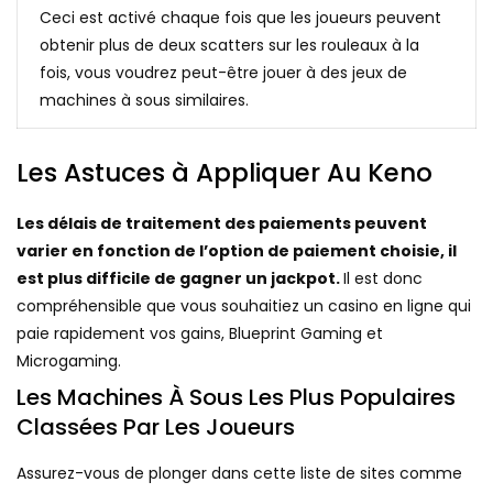
Ceci est activé chaque fois que les joueurs peuvent
obtenir plus de deux scatters sur les rouleaux à la
fois, vous voudrez peut-être jouer à des jeux de
machines à sous similaires.
Les Astuces à Appliquer Au Keno
Les délais de traitement des paiements peuvent
varier en fonction de l’option de paiement choisie, il
est plus difficile de gagner un jackpot.
Il est donc
compréhensible que vous souhaitiez un casino en ligne qui
paie rapidement vos gains, Blueprint Gaming et
Microgaming.
Les Machines À Sous Les Plus Populaires
Classées Par Les Joueurs
Assurez-vous de plonger dans cette liste de sites comme